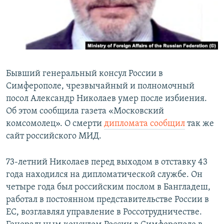
ПРИСОЕДИНЯЙТЕСЬ!
ПОБЕДИТЕЛЕЙ НЕ СУДЯТ?
КРЫМ.НЕПОКОРЕННЫЙ
ELIFBE
УКРАИНСКАЯ ПРОБЛЕМА КРЫМА
Бывший генеральный консул России в
Все сайты RFE/RL
Симферополе, чрезвычайный и полномочный
посол Александр Николаев умер после избиения.
Об этом сообщила газета «Московский
комсомолец». О смерти
дипломата сообщил
так же
сайт российского МИД.
73-летний Николаев перед выходом в отставку 43
года находился на дипломатической службе. Он
четыре года был российским послом в Бангладеш,
работал в постоянном представительстве России в
ЕС, возглавлял управление в Россотрудничестве.