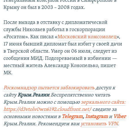
Генеральным консулом России в Симферополе в
Крыму он был в 2003 – 2008 годах.
После выхода в отставку с дипломатической
службы Николаев работал в госкорпорации
«Росатом». Как писал «
Московский комсомолец
»,
17 июня бывший дипломат был избит у своей дачи
в Тверской области. Умер он 06 июля, следует из
сообщения МИД. Подозреваемый в избиении —
местный житель Александр Конопелько, пишет
МК.
Роскомнадзор пытается заблокировать
доступ к
сайту
Крым.Реалии
.
Беспрепятственно читать
Крым.Реалии можно с помощью
зеркального сайта:
https://d3vtolv0wn6192.cloudfront.net/
следите за
основными новостями в
Telegram
,
Instagram
и
Viber
Крым.Реалии. Рекомендуем вам
установить VPN
.