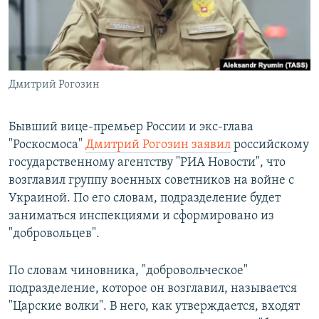
ПРИСОЕДИНЯЙТЕСЬ!
ПОБЕДИТЕЛЕЙ НЕ СУДЯТ?
КРЫМ.НЕПОКОРЕННЫЙ
ELIFBE
Дмитрий Рогозин
УКРАИНСКАЯ ПРОБЛЕМА КРЫМА
Все сайты RFE/RL
Бывший вице-премьер России и экс-глава
"Роскосмоса"
Дмитрий Рогозин заявил
российскому
государственному агентству "РИА Новости", что
возглавил группу военных советников на войне с
Украиной. По его словам, подразделение будет
заниматься инспекциями и сформировано из
"добровольцев".
По словам чиновника, "добровольческое"
подразделение, которое он возглавил, называется
"Царские волки". В него, как утверждается, входят