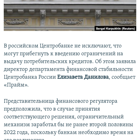
ПРИСОЕДИНЯЙТЕСЬ!
ПОБЕДИТЕЛЕЙ НЕ СУДЯТ?
КРЫМ.НЕПОКОРЕННЫЙ
ELIFBE
УКРАИНСКАЯ ПРОБЛЕМА КРЫМА
В российском Центробанке не исключают, что
Все сайты RFE/RL
могут прибегнуть к введению ограничений на
выдачу потребительских кредитов. Об этом заявила
директор департамента финансовой стабильности
Центробанка России
Елизавета Данилова
, сообщает
«Прайм».
Представительница финансового регулятора
предположила, что в случае принятия
соответствующего решения, ограничительный
механизм заработал бы не ранее второй половины
2022 года, поскольку банкам необходимо время на