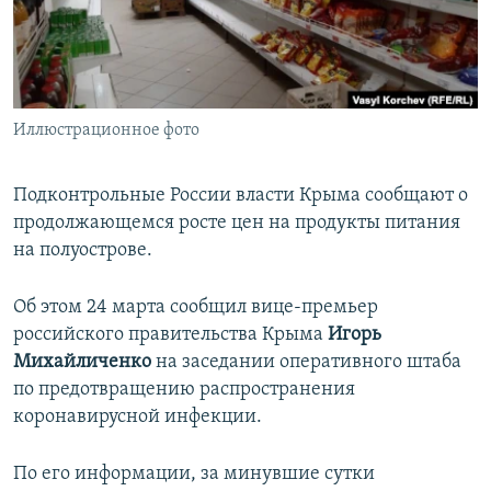
ПРИСОЕДИНЯЙТЕСЬ!
ПОБЕДИТЕЛЕЙ НЕ СУДЯТ?
КРЫМ.НЕПОКОРЕННЫЙ
ELIFBE
Иллюстрационное фото
УКРАИНСКАЯ ПРОБЛЕМА КРЫМА
Все сайты RFE/RL
Подконтрольные России власти Крыма сообщают о
продолжающемся росте цен на продукты питания
на полуострове.
Об этом 24 марта сообщил вице-премьер
российского правительства Крыма
Игорь
Михайличенко
на заседании оперативного штаба
по предотвращению распространения
коронавирусной инфекции.
По его информации, за минувшие сутки