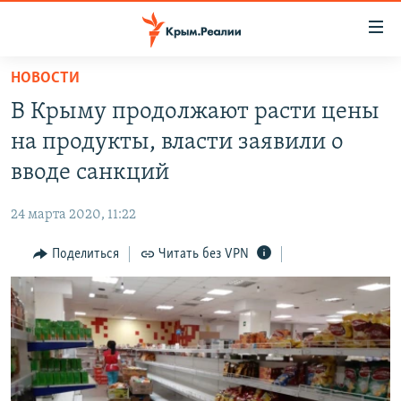
Доступность
ссылки
Вернуться
НОВОСТИ
к
НОВОСТИ
В Крыму продолжают расти цены
основному
СПЕЦПРОЕКТЫ
содержанию
на продукты, власти заявили о
ВОДА
Вернутся
ГРУЗ 200
вводе санкций
к
ИСТОРИЯ
КАРТА ВОЕННЫХ ОБЪЕКТОВ КРЫМА
главной
24 марта 2020, 11:22
ЕЩЕ
11 ЛЕТ ОККУПАЦИИ КРЫМА. 11 ИСТОРИЙ СОПРОТИВЛЕНИЯ
навигации
Вернутся
Поделиться
Читать без VPN
РАДІО СВОБОДА
ИНТЕРАКТИВ
к
КАК ОБОЙТИ БЛОКИРОВКУ
ИНФОГРАФИКА
поиску
ТЕЛЕПРОЕКТ КРЫМ.РЕАЛИИ
Українською
СОВЕТЫ ПРАВОЗАЩИТНИКОВ
Qırımtatar
ПРОПАВШИЕ БЕЗ ВЕСТИ