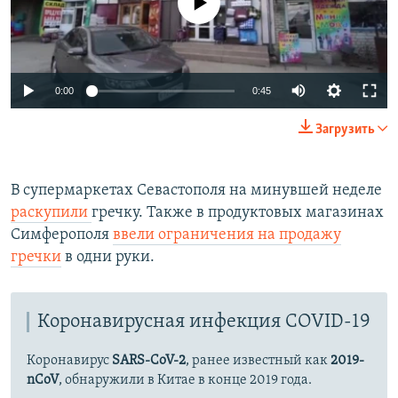
Auto
0:00
0:45
270p
Загрузить
360p
Auto
270p
360p
404p
404p
В супермаркетах Севастополя на минувшей неделе
раскупили
гречку. Также в продуктовых магазинах
1080p
1080p
Симферополя
ввели ограничения на продажу
гречки
в одни руки.
Коронавирусная инфекция COVID-19
Коронавирус
SARS-CoV-2
, ранее известный как
2019-
nCoV
, обнаружили в Китае в конце 2019 года.