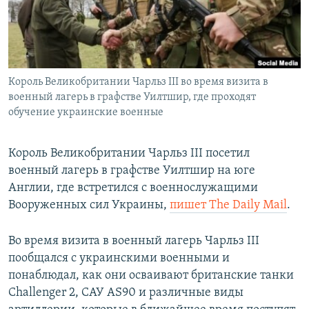
ПРИСОЕДИНЯЙТЕСЬ!
ПОБЕДИТЕЛЕЙ НЕ СУДЯТ?
КРЫМ.НЕПОКОРЕННЫЙ
ELIFBE
Король Великобритании Чарльз III во время визита в
УКРАИНСКАЯ ПРОБЛЕМА КРЫМА
военный лагерь в графстве Уилтшир, где проходят
Все сайты RFE/RL
обучение украинские военные
Король Великобритании Чарльз III посетил
военный лагерь в графстве Уилтшир на юге
Англии, где встретился с военнослужащими
Вооруженных сил Украины,
пишет The Daily Mail
.
Во время визита в военный лагерь Чарльз III
пообщался с украинскими военными и
понаблюдал, как они осваивают британские танки
Challenger 2, САУ AS90 и различные виды