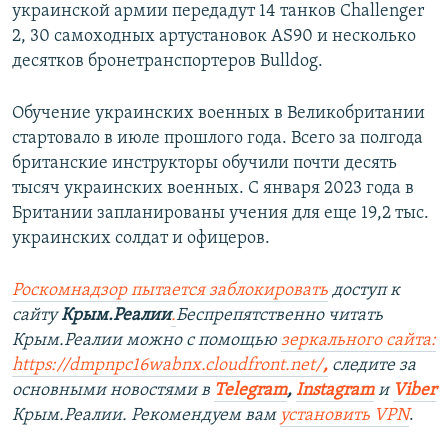
украинской армии передадут 14 танков Challenger
2, 30 самоходных артустановок AS90 и несколько
десятков бронетранспортеров Bulldog.
Обучение украинских военных в Великобритании
стартовало в июле прошлого года. Всего за полгода
британские инструкторы обучили почти десять
тысяч украинских военных. С января 2023 года в
Британии запланированы учения для еще 19,2 тыс.
украинских солдат и офицеров.
Роскомнадзор пытается заблокировать
доступ к
сайту
Крым.Реалии
.
Беспрепятственно читать
Крым.Реалии можно с помощью
зеркального сайта:
https://dmpnpc16wabnx.cloudfront.net/
,
следите за
основными новостями в
Telegram
,
Instagram
и
Viber
Крым.Реалии. Рекомендуем вам
установить VPN
.