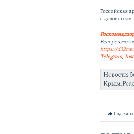
Российская ар
с довоенным 
Роскомнадзор
Беспрепятств
https://d32rw
Telegram
,
Ins
Новости б
Крым.Реа
Поделить