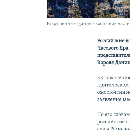
Разрушенные здания в восточной части 
Российские в
Часового Яра 
представител
Короля Дании
«К сожалению
критическом 
ожесточенные
заявление мес
По его словам
российские в
силы РФ испо