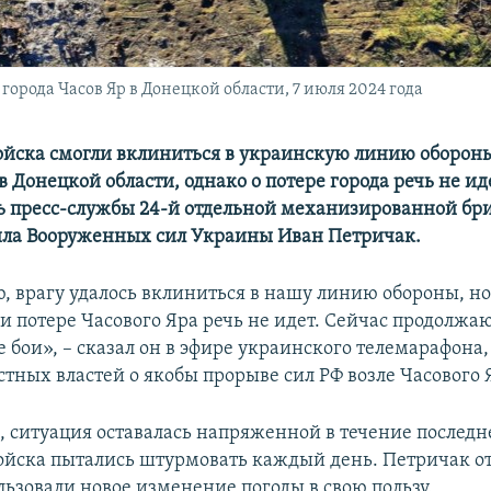
города Часов Яр в Донецкой области, 7 июля 2024 года
ойска смогли вклиниться в украинскую линию обороны
в Донецкой области, однако о потере города речь не ид
ь пресс-службы 24-й отдельной механизированной бр
ла Вооруженных сил Украины Иван Петричак.
, врагу удалось вклиниться в нашу линию обороны, но
и потере Часового Яра речь не идет. Сейчас продолжа
 бои», – сказал он в эфире украинского телемарафона
тных властей о якобы прорыве сил РФ возле Часового 
, ситуация оставалась напряженной в течение последн
ойска пытались штурмовать каждый день. Петричак от
льзовали новое изменение погоды в свою пользу.