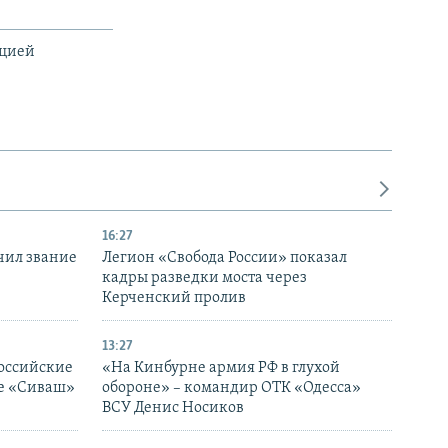
ацией
16:27
чил звание
Легион «Свобода России» показал
кадры разведки моста через
Керченский пролив
13:27
оссийские
«На Кинбурне армия РФ в глухой
ке «Сиваш»
обороне» – командир ОТК «Одесса»
ВСУ Денис Носиков