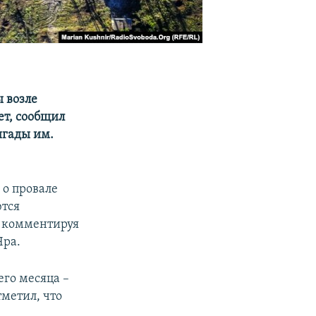
 возле
ет, сообщил
игады им.
 о провале
ются
, комментируя
Яра.
его месяца –
метил, что