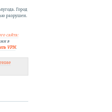
лугода. Город
тью разрушен.
го сайта:
ями в
ить VPN
.
ение