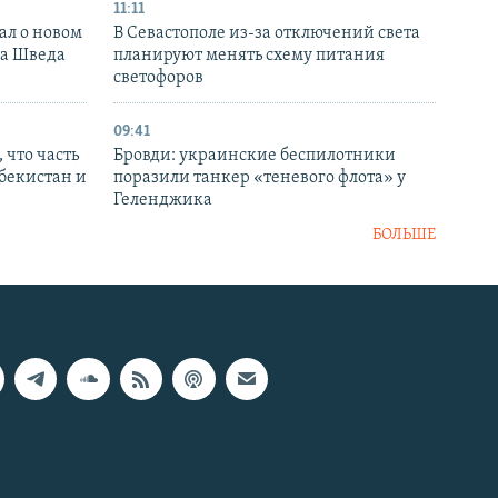
11:11
ал о новом
В Севастополе из-за отключений света
ка Шведа
планируют менять схему питания
светофоров
09:41
 что часть
Бровди: украинские беспилотники
збекистан и
поразили танкер «теневого флота» у
Геленджика
БОЛЬШЕ