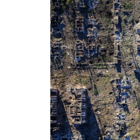
ПОБЕДИТЕЛЕЙ НЕ СУДЯТ?
КРЫМ.НЕПОКОРЕННЫЙ
ELIFBE
УКРАИНСКАЯ ПРОБЛЕМА КРЫМА