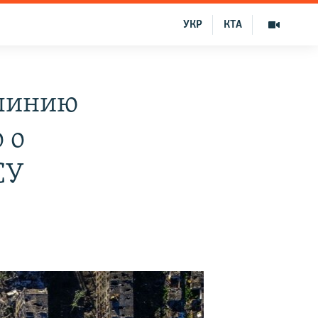
УКР
КТА
 линию
 о
СУ