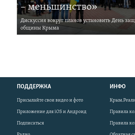
– меньшинство»
Дискуссия вокруг планов установить День за
общины Крыма
ПОДДЕРЖКА
ИНФО
Українською
Присылайте свои видео и фото
Крым.Реали
Qırımtatar
Приложение для iOS и Андроид
Правила к
Подписаться
Правила к
ПРИСОЕДИНЯЙТЕСЬ!
Радио
Обратная с