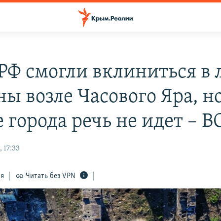
РФ смогли вклиниться в
ы возле Часового Яра, но
 города речь не идет – В
 17:33
ся
Читать без VPN