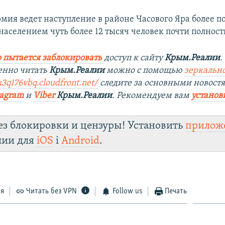
мия ведет наступление в районе Часового Яра более по
населением чуть более 12 тысяч человек почти полнос
 пытается заблокировать
доступ к сайту
Крым.Реалии
.
енно читать
Крым.Реалии
можно с помощью
зеркально
u3q176vbq.cloudfront.net/
следите за основными новост
tagram
и
Viber
Крым.Реалии
. Рекомендуем вам
установ
ез блокировки и цензуры! Установить
прилож
лии для
iOS
і
Android
.
ся
Читать без VPN
Follow us
Печать