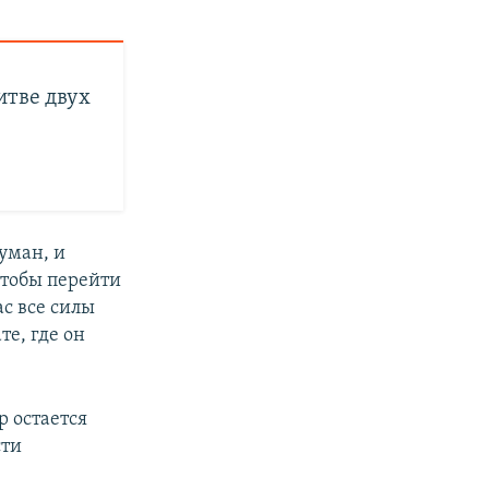
итве двух
уман, и
чтобы перейти
ас все силы
те, где он
р остается
сти