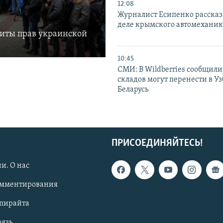
12:08
Журналист Есипенко рассказ
деле крымского автомехани
щиты прав украинской
10:45
СМИ: В Wildberries сообщили,
складов могут перенести в У
Беларусь
ПРИСОЕДИНЯЙТЕСЬ!
и. О нас
омментирования
опирайта
вязь