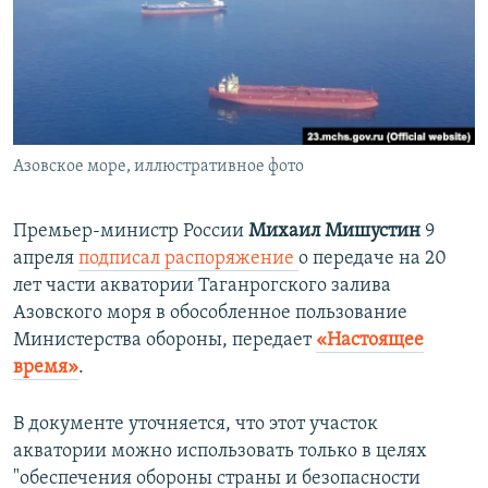
ПРИСОЕДИНЯЙТЕСЬ!
ПОБЕДИТЕЛЕЙ НЕ СУДЯТ?
КРЫМ.НЕПОКОРЕННЫЙ
ELIFBE
УКРАИНСКАЯ ПРОБЛЕМА КРЫМА
Все сайты RFE/RL
Азовское море, иллюстративное фото
Премьер-министр России
Михаил Мишустин
9
апреля
подписал распоряжение
о передаче на 20
лет части акватории Таганрогского залива
Азовского моря в обособленное пользование
Министерства обороны, передает ​
«Настоящее
время»
.
В документе уточняется, что этот участок
акватории можно использовать только в целях
"обеспечения обороны страны и безопасности