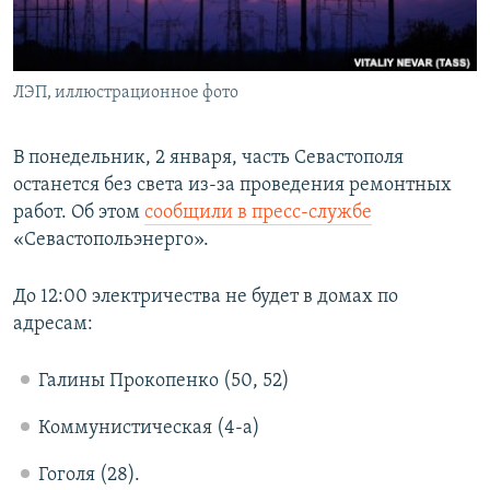
ПРИСОЕДИНЯЙТЕСЬ!
ПОБЕДИТЕЛЕЙ НЕ СУДЯТ?
КРЫМ.НЕПОКОРЕННЫЙ
ЛЭП, иллюстрационное фото
ELIFBE
УКРАИНСКАЯ ПРОБЛЕМА КРЫМА
В понедельник, 2 января, часть Севастополя
Все сайты RFE/RL
останется без света из-за проведения ремонтных
работ. Об этом
сообщили в пресс-службе
«Севастопольэнерго».
До 12:00 электричества не будет в домах по
адресам:
Галины Прокопенко (50, 52)
Коммунистическая (4-а)
Гоголя (28).