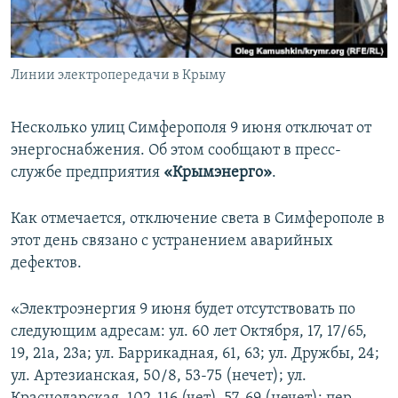
ПРИСОЕДИНЯЙТЕСЬ!
ПОБЕДИТЕЛЕЙ НЕ СУДЯТ?
КРЫМ.НЕПОКОРЕННЫЙ
Линии электропередачи в Крыму
ELIFBE
УКРАИНСКАЯ ПРОБЛЕМА КРЫМА
Несколько улиц Симферополя 9 июня отключат от
Все сайты RFE/RL
энергоснабжения. Об этом сообщают в пресс-
службе предприятия
«Крымэнерго»
.
Как отмечается, отключение света в Симферополе в
этот день связано с устранением аварийных
дефектов.
«Электроэнергия 9 июня будет отсутствовать по
следующим адресам: ул. 60 лет Октября, 17, 17/65,
19, 21а, 23а; ул. Баррикадная, 61, 63; ул. Дружбы, 24;
ул. Артезианская, 50/8, 53-75 (нечет); ул.