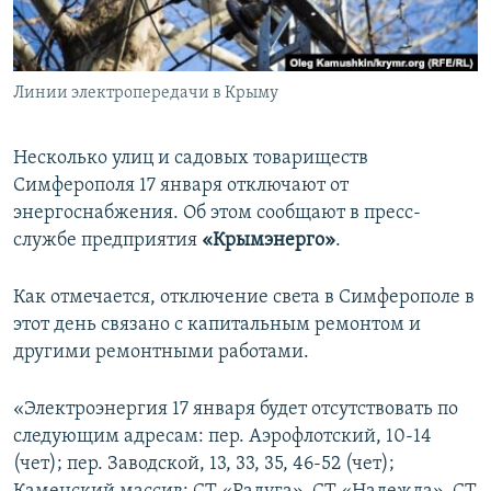
ПРИСОЕДИНЯЙТЕСЬ!
ПОБЕДИТЕЛЕЙ НЕ СУДЯТ?
КРЫМ.НЕПОКОРЕННЫЙ
Линии электропередачи в Крыму
ELIFBE
УКРАИНСКАЯ ПРОБЛЕМА КРЫМА
Несколько улиц и садовых товариществ
Все сайты RFE/RL
Симферополя 17 января отключают от
энергоснабжения. Об этом сообщают в пресс-
службе предприятия
«Крымэнерго»
.
Как отмечается, отключение света в Симферополе в
этот день связано с капитальным ремонтом и
другими ремонтными работами.
«Электроэнергия 17 января будет отсутствовать по
следующим адресам: пер. Аэрофлотский, 10-14
(чет); пер. Заводской, 13, 33, 35, 46-52 (чет);