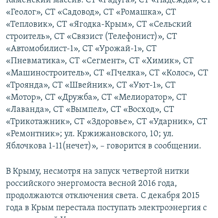
Каменский массив: СТ «Радуга», СТ «Надежда», СТ
«Геолог», СТ «Садовод», СТ «Ромашка», СТ
«Тепловик», СТ «Ягодка-Крым», СТ «Сельский
строитель», СТ «Связист (Телефонист)», СТ
«Автомобилист-1», СТ «Урожай-1», СТ
«Пневматика», СТ «Сегмент», СТ «Химик», СТ
«Машиностроитель», СТ «Пчелка», СТ «Колос», СТ
«Троянда», СТ «Швейник», СТ «Уют-1», СТ
«Мотор», СТ «Дружба», СТ «Мелиоратор», СТ
«Лаванда», СТ «Вымпел», СТ «Восход», СТ
«Трикотажник», СТ «Здоровье», СТ «Ударник», СТ
«Ремонтник»; ул. Кржижановского, 10; ул.
Яблочкова 1-11(нечет)», – говорится в сообщении.
В Крыму, несмотря на запуск четвертой нитки
российского энергомоста весной 2016 года,
продолжаются отключения света. С декабря 2015
года в Крым перестала поступать электроэнергия с