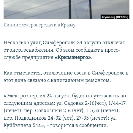
ПРИСОЕДИНЯЙТЕСЬ!
ПОБЕДИТЕЛЕЙ НЕ СУДЯТ?
КРЫМ.НЕПОКОРЕННЫЙ
Линии электропередачи в Крыму
ELIFBE
УКРАИНСКАЯ ПРОБЛЕМА КРЫМА
Несколько улиц Симферополя 24 августа отключат
Все сайты RFE/RL
от энергоснабжения. Об этом сообщают в пресс-
службе предприятия
«Крымэнерго»
.
Как отмечается, отключение света в Симферополе в
этот день связано с капитальным ремонтом.
«Электроэнергия 24 августа будет отсутствовать по
следующим адресам: ул. Садовая 2-16(чет), 1/44-17
(нечет); пер. Совхозный 2-6 (чет), 1-5,5а (нечет);
пер. Подводников 24-32 (чет), 27-35 (нечет); ул.
Куйбышева 54а», – говорится в сообщении.