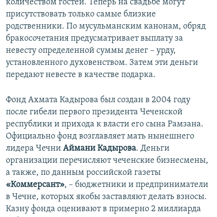
количеством гостей. Теперь на свадьбе могут
присутствовать только самые близкие
родственники. По мусульманским канонам, обряд
бракосочетания предусматривает выплату за
невесту определенной суммы денег – урду,
установленного духовенством. Затем эти деньги
передают невесте в качестве подарка.
Фонд Ахмата Кадырова был создан в 2004 году
после гибели первого президента Чеченской
республики и прихода к власти его сына Рамзана.
Официально фонд возглавляет мать нынешнего
лидера Чечни
Аймани Кадырова
. Деньги
организации перечисляют чеченские бизнесмены,
а также, по данным российской газеты
«Коммерсант»
, – бюджетники и предприниматели
в Чечне, которых якобы заставляют делать взносы.
Казну фонда оценивают в примерно 2 миллиарда