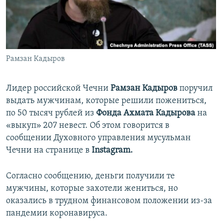
ПРИСОЕДИНЯЙТЕСЬ!
ПОБЕДИТЕЛЕЙ НЕ СУДЯТ?
КРЫМ.НЕПОКОРЕННЫЙ
ELIFBE
Рамзан Кадыров
УКРАИНСКАЯ ПРОБЛЕМА КРЫМА
Все сайты RFE/RL
Лидер российской Чечни
Рамзан Кадыров
поручил
выдать мужчинам, которые решили пожениться,
по 50 тысяч рублей из
Фонда
Ахмата Кадырова
на
«выкуп» 207 невест. Об этом говорится в
сообщении Духовного управления мусульман
Чечни на странице в
Instagram.
Согласно сообщению, деньги получили те
мужчины, которые захотели жениться, но
оказались в трудном финансовом положении из-за
пандемии коронавируса.