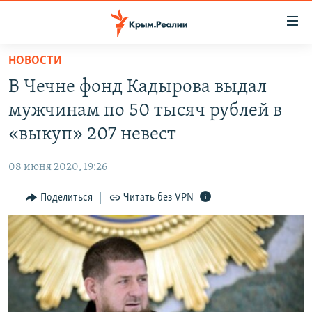
Доступность
ссылки
Вернуться
НОВОСТИ
к
НОВОСТИ
В Чечне фонд Кадырова выдал
основному
СПЕЦПРОЕКТЫ
содержанию
мужчинам по 50 тысяч рублей в
ВОДА
Вернутся
ГРУЗ 200
«выкуп» 207 невест
к
ИСТОРИЯ
КАРТА ВОЕННЫХ ОБЪЕКТОВ КРЫМА
главной
08 июня 2020, 19:26
ЕЩЕ
11 ЛЕТ ОККУПАЦИИ КРЫМА. 11 ИСТОРИЙ СОПРОТИВЛЕНИЯ
навигации
Вернутся
Поделиться
Читать без VPN
РАДІО СВОБОДА
ИНТЕРАКТИВ
к
КАК ОБОЙТИ БЛОКИРОВКУ
ИНФОГРАФИКА
поиску
ТЕЛЕПРОЕКТ КРЫМ.РЕАЛИИ
Українською
СОВЕТЫ ПРАВОЗАЩИТНИКОВ
Qırımtatar
ПРОПАВШИЕ БЕЗ ВЕСТИ