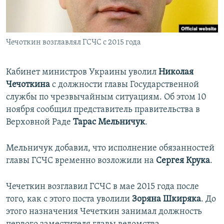
ПРИСОЕДИНЯЙТЕСЬ!
ПОБЕДИТЕЛЕЙ НЕ СУДЯТ?
КРЫМ.НЕПОКОРЕННЫЙ
Чечоткин возглавлял ГСЧС с 2015 года
ELIFBE
УКРАИНСКАЯ ПРОБЛЕМА КРЫМА
Кабинет министров Украины уволил
Николая
Все сайты RFE/RL
Чечоткина
с должности главы Государственной
службы по чрезвычайным ситуациям. Об этом 10
ноября сообщил представитель правительства в
Верховной Раде
Тарас Мельничук
.
Мельничук добавил, что исполнение обязанностей
главы ГСЧС временно возложили на
Сергея Крука
.
Чечеткин возглавил ГСЧС в мае 2015 года после
того, как с этого поста уволили
Зоряна Шкиряка
. До
этого назначения Чечеткин занимал должность