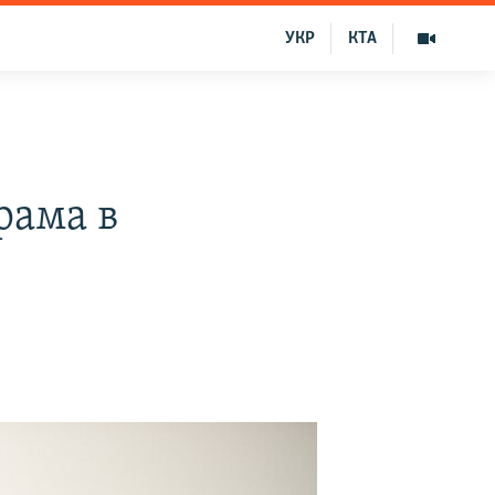
УКР
КТА
а
рама в