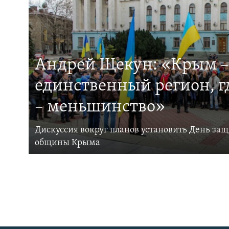
Андрей Щекун: «Крым –
единственный регион, 
– меньшинство»
Дискуссия вокруг планов установить День за
общины Крыма