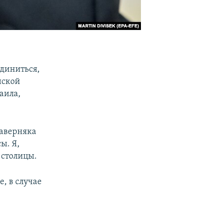
диниться,
нской
аила,
аверняка
ы. Я,
 столицы.
, в случае