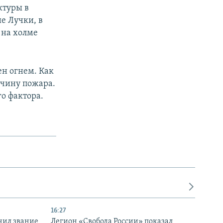
ктуры в
ие Лучки, в
 на холме
ен огнем. Как
чину пожара.
о фактора.
16:27
чил звание
Легион «Свобода России» показал