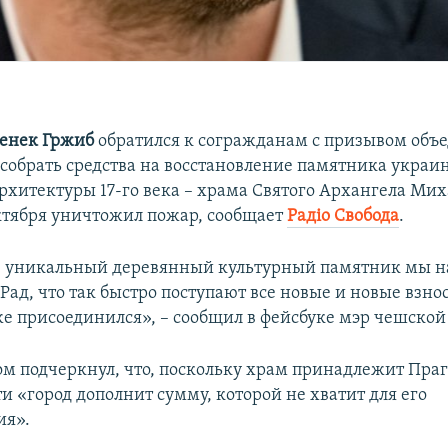
енек Гржиб
обратился к согражданам с призывом объе
 собрать средства на восстановление памятника украи
рхитектуры 17-го века – храма Святого Архангела Мих
ктября уничтожил пожар, сообщает
Радіо Свобода
.
, уникальный деревянный культурный памятник мы н
Рад, что так быстро поступают все новые и новые взнос
же присоединился», – сообщил в фейсбуке мэр чешской
ом подчеркнул, что, поскольку храм принадлежит Праге
и «город дополнит сумму, которой не хватит для его
ия».