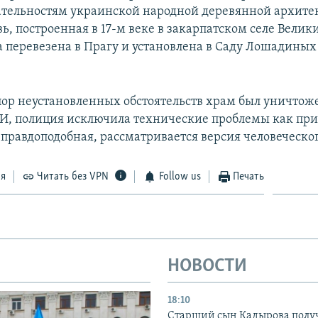
тельностям украинской народной деревянной архите
ь, построенная в 17-м веке в закарпатском селе Велик
ла перевезена в Прагу и установлена в Саду Лошадиных
 пор неустановленных обстоятельств храм был уничтож
, полиция исключила технические проблемы как при
 правдоподобная, рассматривается версия человеческог
ся
Читать без VPN
Follow us
Печать
НОВОСТИ
18:10
Старший сын Кадырова полу