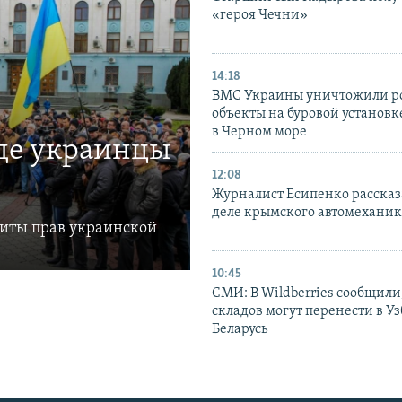
«героя Чечни»
14:18
ВМС Украины уничтожили р
объекты на буровой установ
в Черном море
где украинцы
12:08
Журналист Есипенко рассказ
деле крымского автомехани
щиты прав украинской
10:45
СМИ: В Wildberries сообщили,
складов могут перенести в У
Беларусь