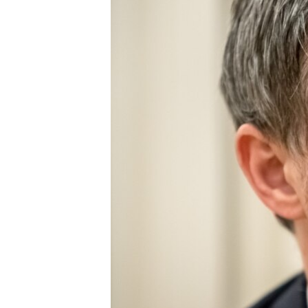
ПОБЕДИТЕЛЕЙ НЕ СУДЯТ?
КРЫМ.НЕПОКОРЕННЫЙ
ELIFBE
УКРАИНСКАЯ ПРОБЛЕМА КРЫМА