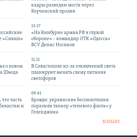
кадры разведки моста через
Керченский пролив
13:27
оссийские
«На Кинбурне армия РФ в глухой
ке «Сиваш»
обороне» – командир ОТК «Одесса»
ВСУ Денис Носиков
11:11
ал о новом
В Севастополе из-за отключений света
ка Шведа
планируют менять схему питания
светофоров
09:41
 что часть
Бровди: украинские беспилотники
збекистан и
поразили танкер «теневого флота» у
Геленджика
БОЛЬШЕ