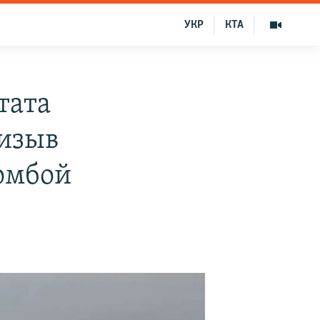
УКР
КТА
тата
ризыв
омбой