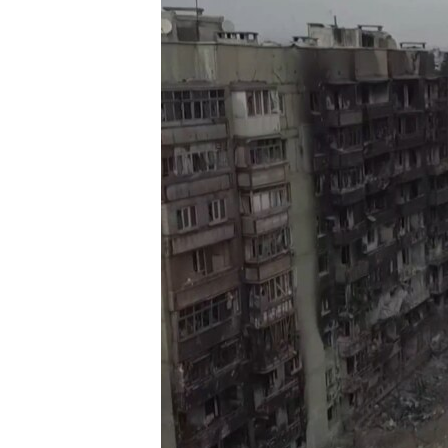
ПОБЕДИТЕЛЕЙ НЕ СУДЯТ?
КРЫМ.НЕПОКОРЕННЫЙ
ELIFBE
УКРАИНСКАЯ ПРОБЛЕМА КРЫМА