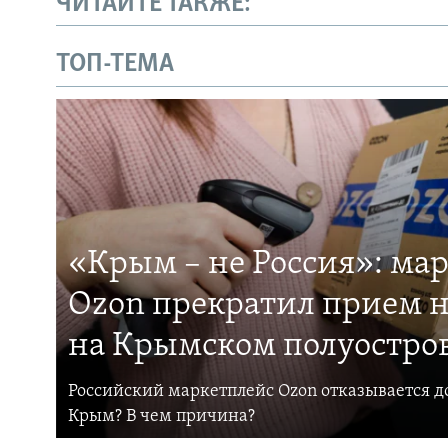
ЧИТАЙТЕ ТАКЖЕ:
ТОП-ТЕМА
«Крым – не Россия»: ма
Ozon прекратил прием н
на Крымском полуостро
Российский маркетплейс Ozon отказывается до
Крым? В чем причина?