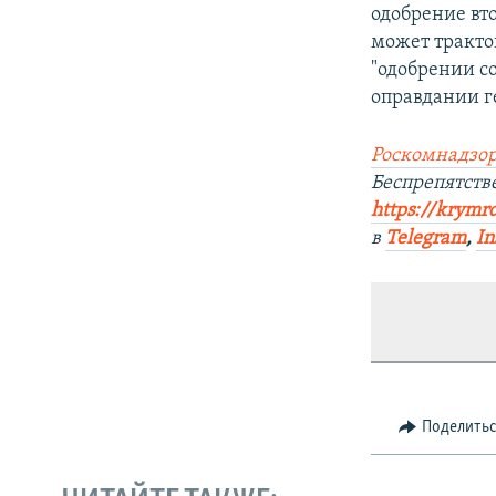
одобрение вт
может трактов
"одобрении с
оправдании г
Роскомнадзор
Беспрепятст
https://krymr
в
Telegram
,
In
Поделить