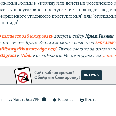
оржения России в Украину или действий российского 
аться как уголовное преступление и подпадать под ста
овершенного уголовного преступления" или "отрицани
еноцида".
 пытается заблокировать
доступ к сайту
Крым.Реалии
.
венно читать Крым.Реалии можно с помощью
зеркально
dfifckwgzffw.azureedge.net/
. ​
Также следите за основны
stagram
и
Viber
Крым.Реалии. Рекомендуем вам
устан
Сайт заблокирован?
читать >
Обойдите блокировку!
ся
Читать без VPN
Follow us
Печать