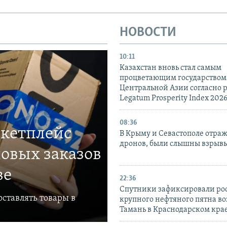
НОВОСТИ
10:11
Казахстан вновь стал самым
процветающим государством
Центральной Азии согласно 
Legatum Prosperity Index 202
08:36
ркетплейс
В Крыму и Севастополе отраж
дронов, были слышны взрыв
овых заказов
ве
22:36
Спутники зафиксировали ро
ставлять товары в
крупного нефтяного пятна во
Тамань в Краснодарском кра