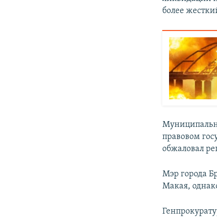
более жесткий
Муниципальны
правовом госу
обжаловал ре
Мэр города Б
Макая, однак
Генпрокурату