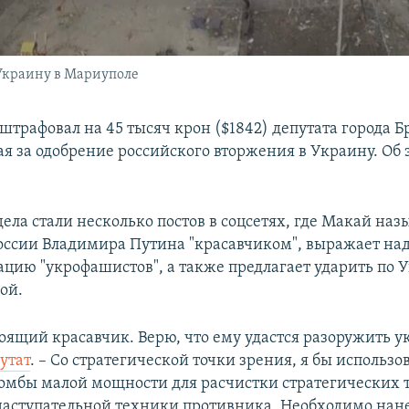
 Украину в Мариуполе
штрафовал на 45 тысяч крон ($1842) депутата города Б
я за одобрение российского вторжения в Украину. Об
ела стали несколько постов в соцсетях, где Макай наз
оссии Владимира Путина "красавчиком", выражает на
цию "укрофашистов", а также предлагает ударить по 
ой.
тоящий красавчик. Верю, что ему удастся разоружить 
утат
. – Со стратегической точки зрения, я бы использо
омбы малой мощности для расчистки стратегических 
аступательной техники противника. Необходимо нан