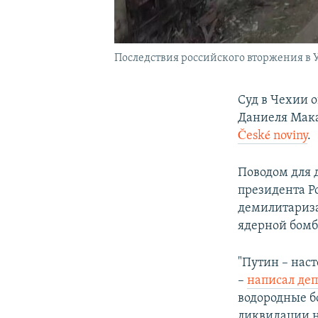
Последствия российского вторжения в
Суд в Чехии о
Даниеля Мака
České noviny
.
Поводом для д
президента Р
демилитариза
ядерной бомб
"Путин – нас
–
написал деп
водородные б
ликвидации н