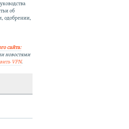
руководства
тьи об
и, одобрении,
го сайта:
ми новостями
овить
VPN
.