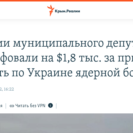
ии муниципального депу
фовали на $1,8 тыс. за п
ть по Украине ядерной б
, 16:22
ся
Читать без VPN