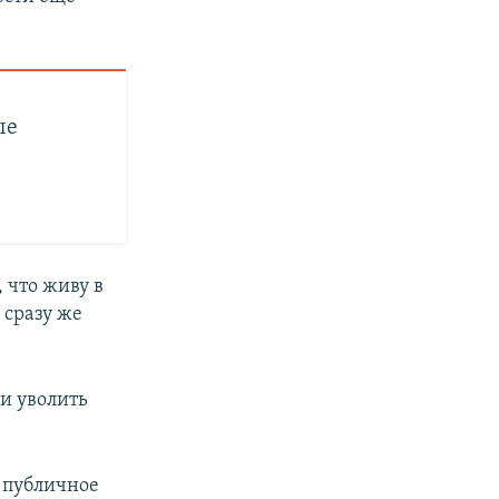
ые
 что живу в
 сразу же
ли уволить
о публичное