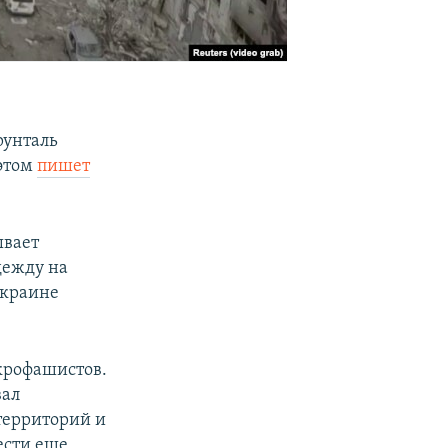
рунталь
 этом
пишет
ывает
дежду на
Украине
укрофашистов.
вал
территорий и
ести еще