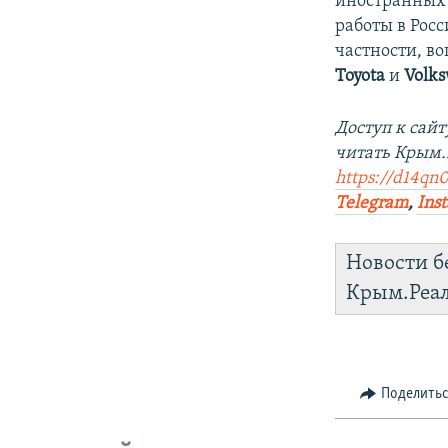
иностранных 
работы в Росс
частности, в
Toyota
и
Volk
Доступ к сай
читать Крым
https://d14qn0
Telegram
,
Ins
Новости б
Крым.Реа
Поделить