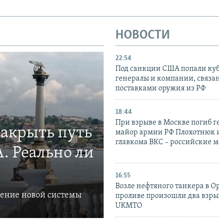
НОВОСТИ
22:54
Под санкции США попали ку
генералы и компании, связа
поставками оружия из РФ
18:44
При взрыве в Москве погиб г
закрыть путь
майор армии РФ Плохотнюк и
главкома ВКС – российские 
. Реально ли
16:55
Возле нефтяного танкера в 
ление новой системы
проливе произошли два взры
UKMTO