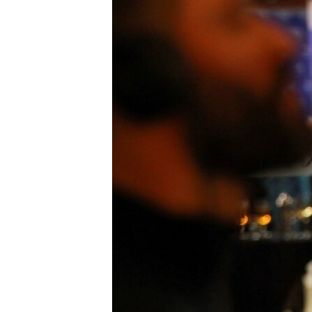
ПОБЕДИТЕЛЕЙ НЕ СУДЯТ?
КРЫМ.НЕПОКОРЕННЫЙ
ELIFBE
УКРАИНСКАЯ ПРОБЛЕМА КРЫМА