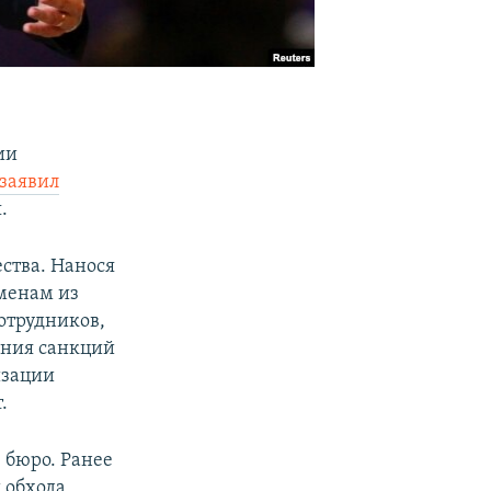
ии
заявил
.
ства. Нанося
менам из
отрудников,
ения санкций
изации
.
 бюро. Ранее
 обхода