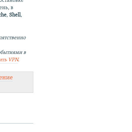
остановке
ень, в
che
,
Shell
,
пятственно
обытиями в
ить
VPN
.
ение