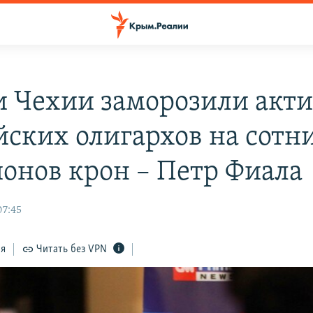
и Чехии заморозили акт
йских олигархов на сотн
онов крон – Петр Фиала
07:45
ся
Читать без VPN