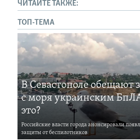
ЧИТАЙТЕ ТАКЖЕ:
ТОП-ТЕМА
В Севастополе обещают 
с моря украинским БпЛА
это?
Российские власти города анонсировали появ
защиты от беспилотников