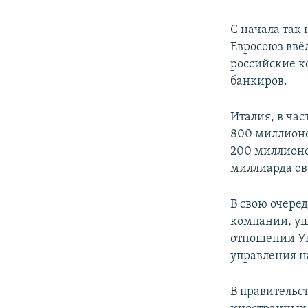
С начала так
Евросоюз ввё
российские к
банкиров.
Италия, в ча
800 миллионо
200 миллионо
миллиарда ев
В свою очере
компании, уш
отношении У
управления н
В правительс