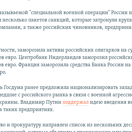
 называемой "специальной военной операции" России 
л несколько пакетов санкций, которые затронули круп
омпании, а также российских чиновников, предприни
стности, заморозила активы российских олигархов на с
в евро. Центробанк Нидерландов заморозил российск
в евро. Франция заморозила средства Банка России на
ро.
дь Госдума ранее предложила национализировать запа
едшие с российского рынка в связи с военной агресси
краины. Владимир Путин
поддержал
идею введения в
а таких предприятиях.
тво и прокуратуру направлен список из нескольких дес