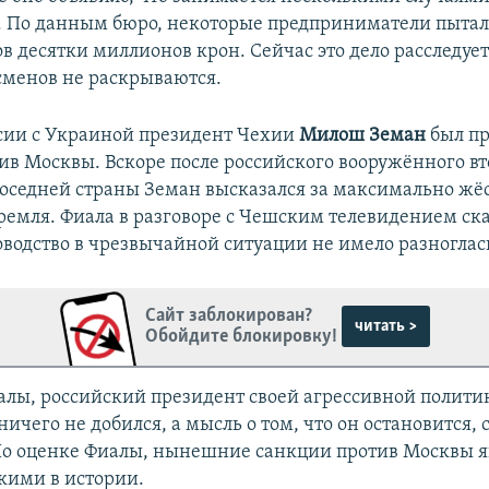
 По данным бюро, некоторые предприниматели пытал
ов десятки миллионов крон. Сейчас это дело расследуе
менов не раскрываются.
сии с Украиной президент Чехии
Милош Земан
был п
ив Москвы. Вскоре после российского вооружённого в
оседней страны Земан высказался за максимально жё
емля. Фиала в разговоре с Чешским телевидением сказ
ководство в чрезвычайной ситуации не имело разноглас
Сайт заблокирован?
читать >
Обойдите блокировку!
алы, российский президент своей агрессивной полити
ичего не добился, а мысль о том, что он остановится, 
о оценке Фиалы, нынешние санкции против Москвы я
кими в истории.