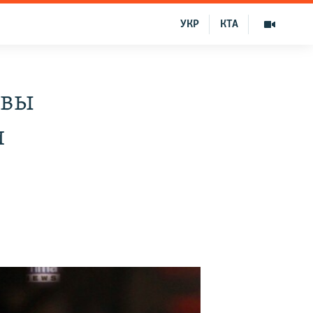
УКР
КТА
ивы
и