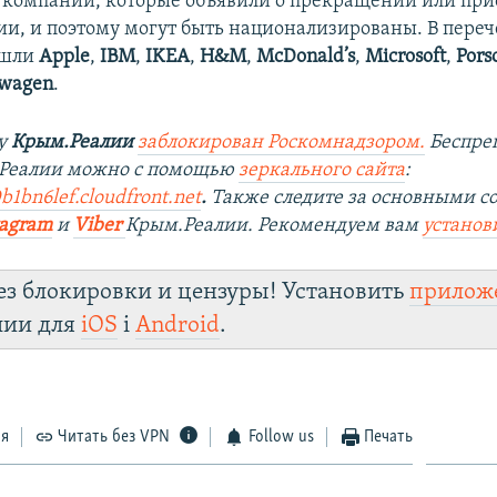
компаний, которые объявили о прекращении или при
ии, и поэтому могут быть национализированы. В переч
ошли
Apple
,
IBM
,
IKEA
,
H&M
,
McDonald’s
,
Microsoft
,
Pors
swagen
.
ту
Крым.Реалии
заблокирован Роскомнадзором.
Беспре
.Реалии можно с помощью
зеркального сайта
:
b1bn6lef.cloudfront.net
.
Также следите за основными с
tagram
и
Viber
Крым.Реалии. Рекомендуем вам
установ
ез блокировки и цензуры! Установить
прилож
лии для
iOS
і
Android
.
ся
Читать без VPN
Follow us
Печать