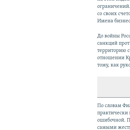
ограничений.
со своих счет
Имена бизнес
До войны Рос
санкций прот
территорию с
отношении Кр
тому, как ру
По словам Фи
практически н
ошибочной. П
самыми жест