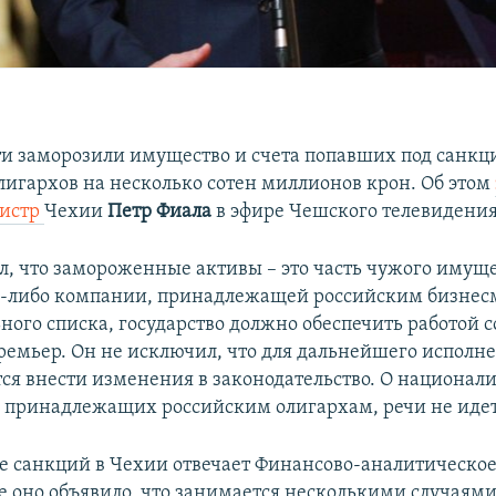
ти заморозили имущество и счета попавших под санкц
лигархов на несколько сотен миллионов крон. Об этом
истр
Чехии
Петр Фиала
в эфире Чешского телевидения
л, что замороженные активы – это часть чужого имуще
й-либо компании, принадлежащей российским бизнес
ного списка, государство должно обеспечить работой с
ремьер. Он не исключил, что для дальнейшего исполн
ся внести изменения в законодательство. О национал
 принадлежащих российским олигархам, речи не идет
е санкций в Чехии отвечает Финансово-аналитическое
ле оно объявило, что занимается несколькими случаями