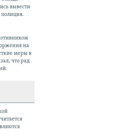
ись вывести
т полиция.
ротивником
торжения на
сткие меры в
ал, что рад
ий.
кой
считается
вляются