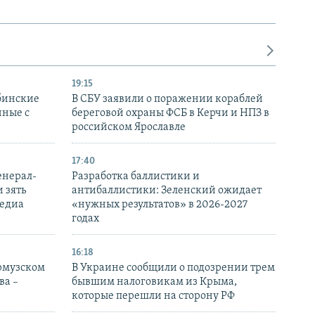
19:15
бинские
В СБУ заявили о поражении кораблей
нные с
береговой охраны ФСБ в Керчи и НПЗ в
российском Ярославле
17:40
енерал-
Разработка баллистики и
 зять
антибаллистики: Зеленский ожидает
медиа
«нужных результатов» в 2026-2027
годах
16:18
Ормузском
В Украине сообщили о подозрении трем
ва –
бывшим налоговикам из Крыма,
которые перешли на сторону РФ