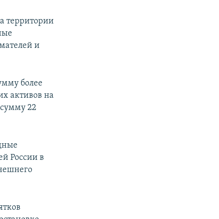
на территории
ные
мателей и
умму более
их активов на
 сумму 22
дные
ей России в
нешнего
ятков