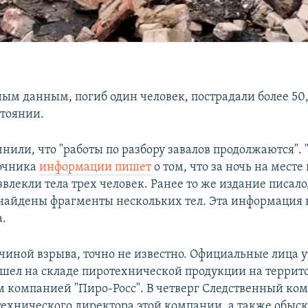
ым данным, погиб один человек, пострадали более 50,
стоянии.
нили, что "работы по разбору завалов продолжаются". "
точника
информации пишет
о том, что за ночь на месте
звлекли тела трех человек. Ранее то же издание писало
найдены фрагменты нескольких тел. Эта информация 
.
ичиной взрыва, точно не известно. Официальные лица 
ошел на складе пиротехнической продукции на террито
 компанией "Пиро-Росс". В четверг Следственный ком
ехнического директора этой компании, а также обыска