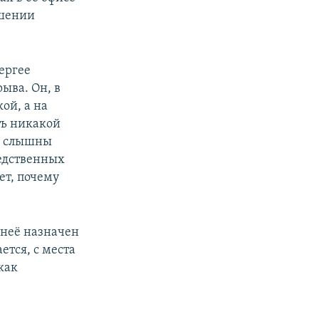
ушении
ергее
ыва. Он, в
ой, а на
ть никакой
ли слышны
ледственных
ет, почему
 неё назначен
ется, с места
как