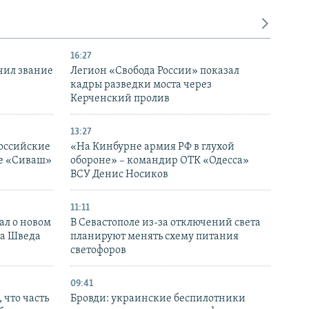
16:27
чил звание
Легион «Свобода России» показал
кадры разведки моста через
Керченский пролив
13:27
оссийские
«На Кинбурне армия РФ в глухой
ке «Сиваш»
обороне» – командир ОТК «Одесса»
ВСУ Денис Носиков
11:11
ал о новом
В Севастополе из-за отключений света
ка Шведа
планируют менять схему питания
светофоров
09:41
 что часть
Бровди: украинские беспилотники