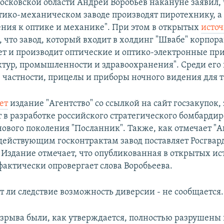
осковской области Андрей Воробьёв накануне заявил, 
тико-механическом заводе производят пиротехнику, а 
ния к оптике и механике". При этом в открытых
исто
, что завод, который входит в холдинг "Швабе" корпора
ет и производит оптические и оптико-электронные пр
ктур, промышленности и здравоохранения". Среди его
в частности, прицелы и приборы ночного видения для т
ет
издание "Агентство" со ссылкой на сайт госзакупок, 
ет в разработке российского стратегического бомбарди
ового поколения "Посланник". Также, как отмечает "Аг
действующим госконтрактам завод поставляет Росгва
 Издание отмечает, что опубликованная в открытых и
актически опровергает слова Воробьеева.
т ли следствие возможность диверсии - не сообщается.
 взрыва были, как утверждается, полностью разрушены