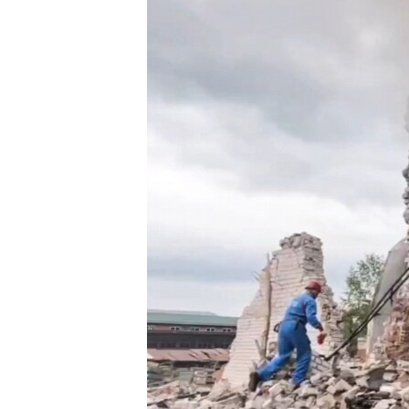
ПОБЕДИТЕЛЕЙ НЕ СУДЯТ?
КРЫМ.НЕПОКОРЕННЫЙ
ELIFBE
УКРАИНСКАЯ ПРОБЛЕМА КРЫМА