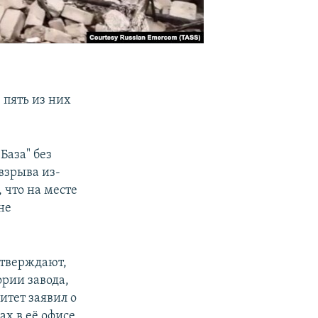
 пять из них
База" без
 взрыва из-
, что на месте
не
утверждают,
рии завода,
итет заявил о
х в её офисе