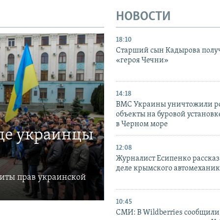
НОВОСТИ
18:10
Старший сын Кадырова полу
«героя Чечни»
14:18
ВМС Украины уничтожили р
объекты на буровой установ
в Черном море
где украинцы
12:08
Журналист Есипенко рассказ
деле крымского автомехани
щиты прав украинской
10:45
СМИ: В Wildberries сообщили,