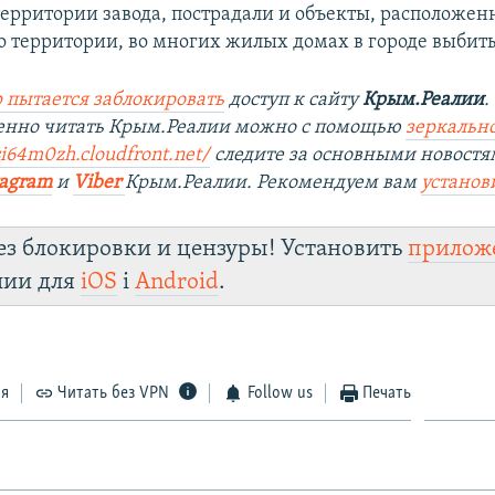
территории завода, пострадали и объекты, расположен
о территории, во многих жилых домах в городе выбиты
 пытается заблокировать
доступ к сайту
Крым.Реалии
.
венно читать Крым.Реалии можно с помощью
зеркально
si64m0zh.cloudfront.net/
следите за основными новостя
tagram
и
Viber
Крым.Реалии. Рекомендуем вам
установ
ез блокировки и цензуры! Установить
прилож
лии для
iOS
і
Android
.
ся
Читать без VPN
Follow us
Печать