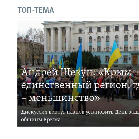
ТОП-ТЕМА
Андрей Щекун: «Крым –
единственный регион, 
– меньшинство»
Дискуссия вокруг планов установить День за
общины Крыма