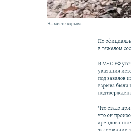
На месте взрыва
По официальн
в тяжелом со
В МЧС РФ уточ
указания ис
под завалов и
взрыва были 
подтверждена
Что стало пр
что он произ
арендованном
задержании т