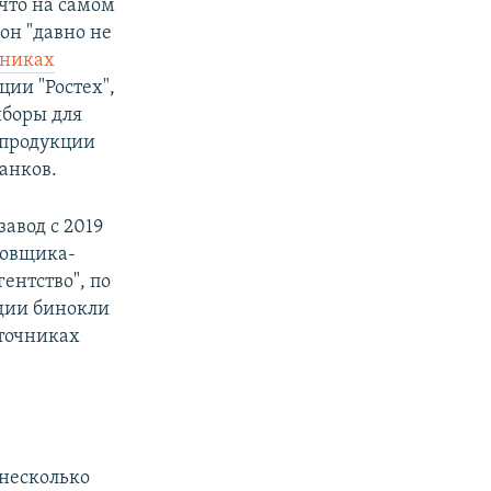
что на самом
он "давно не
чниках
ции "Ростех",
иборы для
 продукции
анков.
завод с 2019
ровщика-
ентство", по
рдии бинокли
сточниках
 несколько