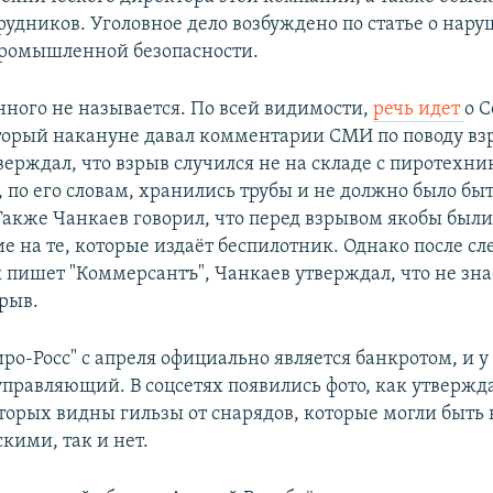
трудников. Уголовное дело возбуждено по статье о нар
ромышленной безопасности.
ного не называется. По всей видимости,
речь идет
о С
торый накануне давал комментарии СМИ по поводу взр
верждал, что взрыв случился не на складе с пиротехник
, по его словам, хранились трубы и не должно было бы
Также Чанкаев говорил, что перед взрывом якобы бы
ие на те, которые издаёт беспилотник. Однако после с
к пишет "Коммерсантъ", Чанкаев утверждал, что не зна
рыв.
ро-Росс" с апреля официально является банкротом, и у
правляющий. В соцсетях появились фото, как утвержда
оторых видны гильзы от снарядов, которые могли быть 
кими, так и нет.