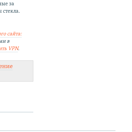
ные за
 стекла.
го сайта:
ми в
ить VPN
.
ение