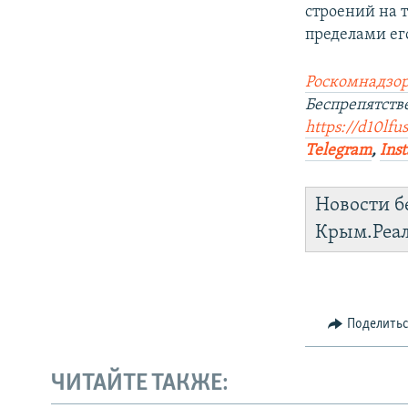
строений на 
пределами ег
Роскомнадзор
Беспрепятст
https://d10lfu
Telegram
,
Ins
Новости б
Крым.Реа
Поделить
ЧИТАЙТЕ ТАКЖЕ: