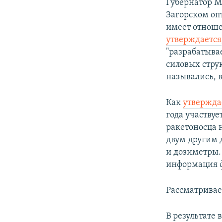
Губернатор М
Загорском оп
имеет отноше
утверждается
"разрабатыва
силовых стру
назывались, 
Как
утвержда
года участву
ракетоносца н
двум другим 
и дозиметры.
информация ф
Рассматривае
В результате