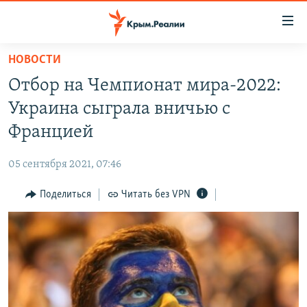
Доступность
ссылки
Вернуться
НОВОСТИ
к
НОВОСТИ
Отбор на Чемпионат мира-2022:
основному
СПЕЦПРОЕКТЫ
содержанию
Украина сыграла вничью с
ВОДА
Вернутся
ГРУЗ 200
Францией
к
ИСТОРИЯ
КАРТА ВОЕННЫХ ОБЪЕКТОВ КРЫМА
главной
05 сентября 2021, 07:46
ЕЩЕ
11 ЛЕТ ОККУПАЦИИ КРЫМА. 11 ИСТОРИЙ СОПРОТИВЛЕНИЯ
навигации
Вернутся
Поделиться
Читать без VPN
РАДІО СВОБОДА
ИНТЕРАКТИВ
к
КАК ОБОЙТИ БЛОКИРОВКУ
ИНФОГРАФИКА
поиску
ТЕЛЕПРОЕКТ КРЫМ.РЕАЛИИ
Українською
СОВЕТЫ ПРАВОЗАЩИТНИКОВ
Qırımtatar
ПРОПАВШИЕ БЕЗ ВЕСТИ