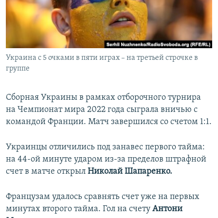
ПРИСОЕДИНЯЙТЕСЬ!
ПОБЕДИТЕЛЕЙ НЕ СУДЯТ?
КРЫМ.НЕПОКОРЕННЫЙ
ELIFBE
Украина с 5 очками в пяти играх – на третьей строчке в
УКРАИНСКАЯ ПРОБЛЕМА КРЫМА
группе
Все сайты RFE/RL
Сборная Украины в рамках отборочного турнира
на Чемпионат мира 2022 года сыграла вничью с
командой Франции. Матч завершился со счетом 1:1.
Украинцы отличились под занавес первого тайма:
на 44-ой минуте ударом из-за пределов штрафной
счет в матче открыл
Николай Шапаренко.
Французам удалось сравнять счет уже на первых
минутах второго тайма. Гол на счету
Антони