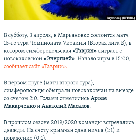
ПРИСОЕДИНЯЙТЕСЬ!
ПОБЕДИТЕЛЕЙ НЕ СУДЯТ?
КРЫМ.НЕПОКОРЕННЫЙ
ELIFBE
В субботу, 3 апреля, в Марьяновке состоится матч
УКРАИНСКАЯ ПРОБЛЕМА КРЫМА
15-го тура Чемпионата Украины (Вторая лига Б), в
Все сайты RFE/RL
котором симферопольская
«Таврия»
сыграет с
новокаховской
«Энергией»
. Начало игры в 15:00,
с
ообщает сайт «Таврии».
В первом круге (матч второго тура),
симферопольцы обыграли новокаховчан на выезде
со счетом 2:0. Голами отметились
Артем
Макарченко
и
Анатолий Масалов
.
В прошлом сезоне 2019/2020 команды встречались
дважды. На счету крымчан одна ничья (1:1) и
поражение (0:1).