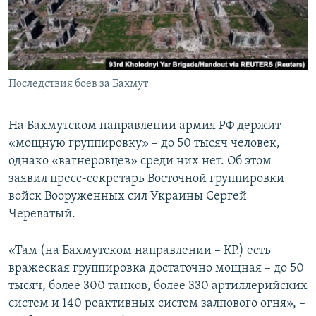
ПРИСОЕДИНЯЙТЕСЬ!
ПОБЕДИТЕЛЕЙ НЕ СУДЯТ?
КРЫМ.НЕПОКОРЕННЫЙ
ELIFBE
Последствия боев за Бахмут
УКРАИНСКАЯ ПРОБЛЕМА КРЫМА
Все сайты RFE/RL
На Бахмутском направлении армия РФ держит
«мощную группировку» – до 50 тысяч человек,
однако «вагнеровцев» среди них нет. Об этом
заявил пресс-секретарь Восточной группировки
войск Вооруженных сил Украины Сергей
Череватый.
«Там (на Бахмутском направлении – КР.) есть
вражеская группировка достаточно мощная – до 50
тысяч, более 300 танков, более 330 артиллерийских
систем и 140 реактивных систем залпового огня», –