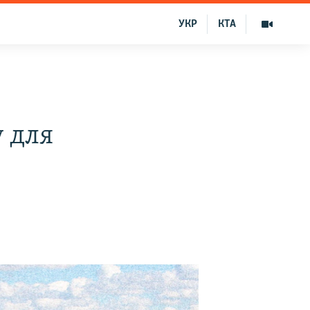
УКР
КТА
 для