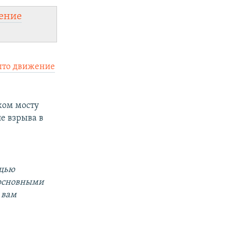
ение
ыто движение
ком мосту
е взрыва в
ощью
а основными
 вам