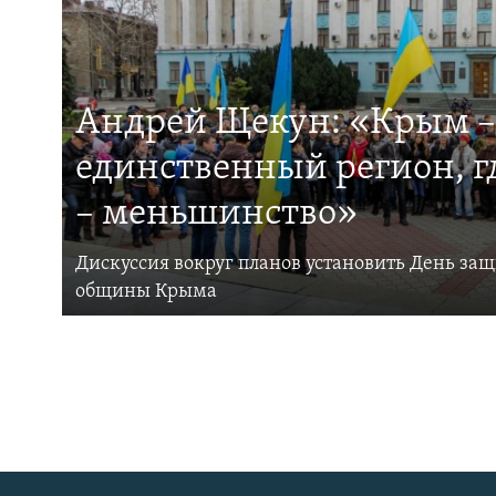
Андрей Щекун: «Крым –
единственный регион, 
– меньшинство»
Дискуссия вокруг планов установить День за
общины Крыма