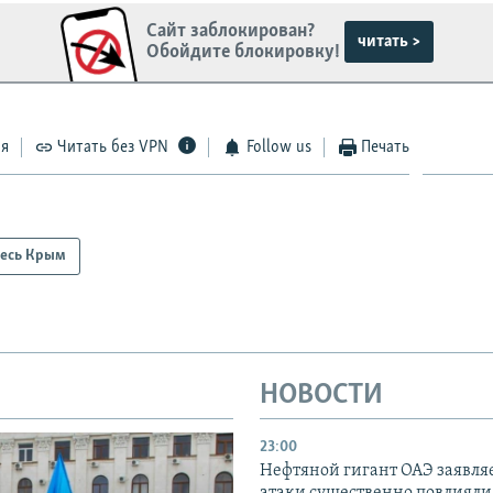
Сайт заблокирован?
читать >
Обойдите блокировку!
ся
Читать без VPN
Follow us
Печать
есь Крым
НОВОСТИ
23:00
Нефтяной гигант ОАЭ заявляе