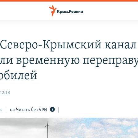
 Северо-Крымский канал
ли временную переправу
обилей
12:18
ся
Читать без VPN