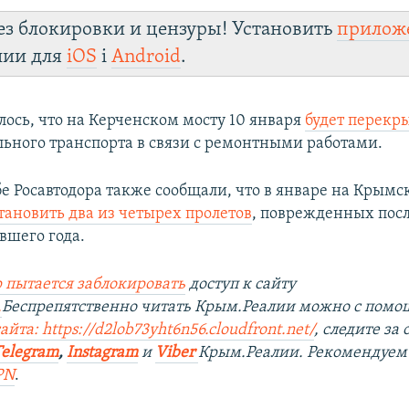
ез блокировки и цензуры! Установить
прилож
лии для
iOS
і
Android
.
лось, что на Керченском мосту 10 января
будет перекр
льного транспорта в связи с ремонтными работами.
бе Росавтодора также сообщали, что в январе на Крымс
тановить два из четырех пролетов
, поврежденных посл
вшего года.
 пытается заблокировать
доступ к сайту
.
Беспрепятственно читать Крым.Реалии можно с пом
сайта:
https://d2lob73yht6n56.cloudfront.net/
, следите з
Telegram
,
Instagram
и
Viber
Крым.Реалии. Рекомендуем
PN
.