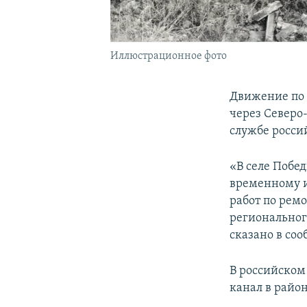
Иллюстрационное фото
Движение по 
через Северо
службе росс
«В селе Побе
временному и
работ по рем
региональног
сказано в со
В российском
канал в райо