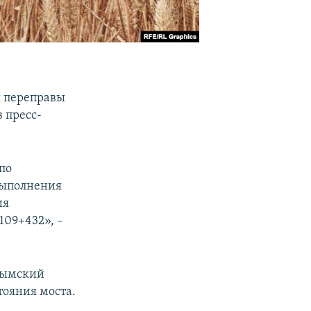
я переправы
 пресс-
по
выполнения
ия
109+432», –
рымский
тояния моста.