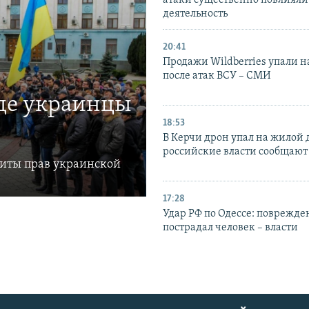
атаки существенно повлияли 
деятельность
20:41
Продажи Wildberries упали н
после атак ВСУ – СМИ
где украинцы
18:53
В Керчи дрон упал на жилой 
российские власти сообщают
щиты прав украинской
17:28
Удар РФ по Одессе: поврежде
пострадал человек – власти