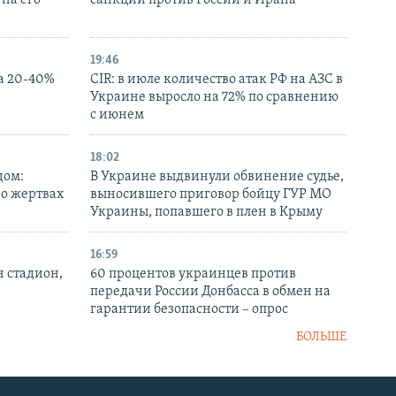
на его
санкций против России и Ирана
19:46
а 20-40%
CIR: в июле количество атак РФ на АЗС в
Украине выросло на 72% по сравнению
с июнем
18:02
дом:
В Украине выдвинули обвинение судье,
 о жертвах
выносившего приговор бойцу ГУР МО
Украины, попавшего в плен в Крыму
16:59
н стадион,
60 процентов украинцев против
передачи России Донбасса в обмен на
гарантии безопасности – опрос
БОЛЬШЕ