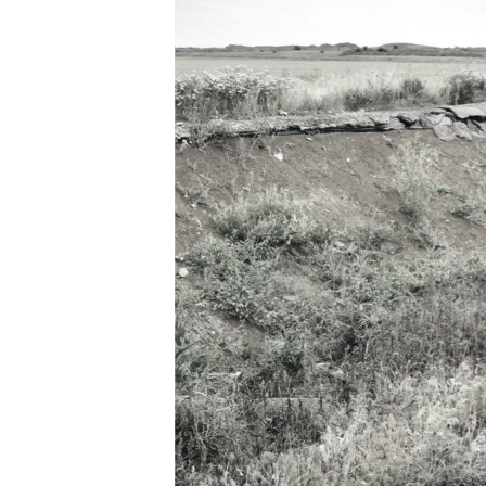
ПОБЕДИТЕЛЕЙ НЕ СУДЯТ?
КРЫМ.НЕПОКОРЕННЫЙ
ELIFBE
УКРАИНСКАЯ ПРОБЛЕМА КРЫМА