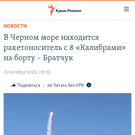
Доступность
ссылки
Вернуться
НОВОСТИ
к
НОВОСТИ
В Черном море находится
основному
СПЕЦПРОЕКТЫ
содержанию
ракетоноситель с 8 «Калибрами»
ВОДА
Вернутся
ГРУЗ 200
на борту – Братчук
к
ИСТОРИЯ
КАРТА ВОЕННЫХ ОБЪЕКТОВ КРЫМА
главной
30 ноября 2022, 08:32
ЕЩЕ
11 ЛЕТ ОККУПАЦИИ КРЫМА. 11 ИСТОРИЙ СОПРОТИВЛЕНИЯ
навигации
Вернутся
Поделиться
Читать без VPN
РАДІО СВОБОДА
ИНТЕРАКТИВ
к
КАК ОБОЙТИ БЛОКИРОВКУ
ИНФОГРАФИКА
поиску
ТЕЛЕПРОЕКТ КРЫМ.РЕАЛИИ
Українською
СОВЕТЫ ПРАВОЗАЩИТНИКОВ
Qırımtatar
ПРОПАВШИЕ БЕЗ ВЕСТИ