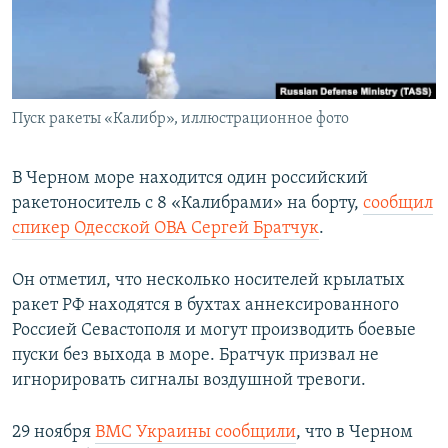
ПРИСОЕДИНЯЙТЕСЬ!
ПОБЕДИТЕЛЕЙ НЕ СУДЯТ?
КРЫМ.НЕПОКОРЕННЫЙ
ELIFBE
Пуск ракеты «Калибр», иллюстрационное фото
УКРАИНСКАЯ ПРОБЛЕМА КРЫМА
Все сайты RFE/RL
В Черном море находится один российский
ракетоноситель с 8 «Калибрами» на борту,
сообщил
спикер Одесской ОВА Сергей Братчук
.
Он отметил, что несколько носителей крылатых
ракет РФ находятся в бухтах аннексированного
Россией Севастополя и могут производить боевые
пуски без выхода в море. Братчук призвал не
игнорировать сигналы воздушной тревоги.
29 ноября
ВМС Украины сообщили
, что в Черном