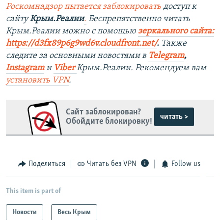
Роскомнадзор пытается заблокировать
доступ к
сайту
Крым.Реалии
.
Беспрепятственно читать
Крым.Реалии можно с помощью
зеркального сайта:
https://d3fx89p6g9wd6v.cloudfront.net/
. ​
Также
следите за основными новостями в
Telegram
,
Instagram
и
Viber
Крым.Реалии. Рекомендуем вам
установить
VPN
.
Сайт заблокирован?
читать >
Обойдите блокировку!
Поделиться
Читать без VPN
Follow us
This item is part of
Новости
Весь Крым