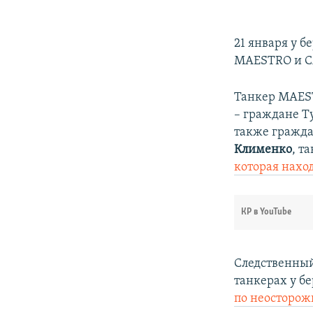
​21 января у
MAESTRO и CA
Танкер MAEST
– граждане Т
также гражда
Клименко
, т
которая нахо
КР в YouTube
Следственный
танкерах у б
по неосторож