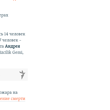
SHARE
ерах
ь 14 человек
 человек –
ста
Андрея
px
width
cilik Gemi,
м
пожара на
ение смерти