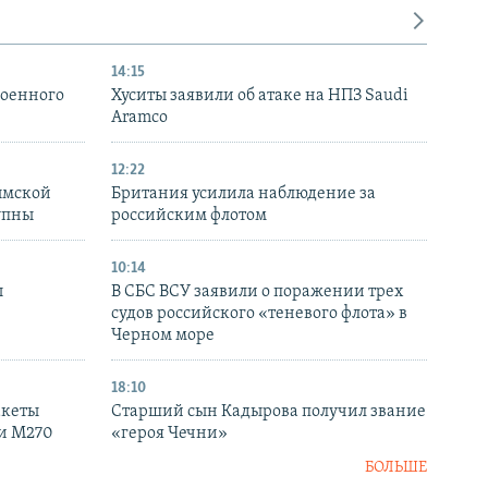
14:15
военного
Хуситы заявили об атаке на НПЗ Saudi
Aramco
12:22
ымской
Британия усилила наблюдение за
упны
российским флотом
10:14
ы
В СБС ВСУ заявили о поражении трех
судов российского «теневого флота» в
Черном море
18:10
акеты
Старший сын Кадырова получил звание
ки M270
«героя Чечни»
БОЛЬШЕ