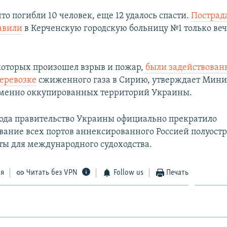
то погибли 10 человек, еще 12 удалось спасти.
Пострад
авили
в Керченскую городскую больницу №1 только ве
которых произошел взрыв и пожар,
были задействован
еревозке
сжиженного газа в Сирию, утверждает Мини
еменно оккупированных территорий Украины.
года правительство Украины официально прекратило
ание всех портов аннексированного Россией полуостр
ы для международного судоходства.
ся
Читать без VPN
Follow us
Печать