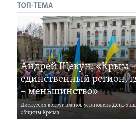
ТОП-ТЕМА
Андрей Щекун: «Крым –
единственный регион, 
– меньшинство»
Дискуссия вокруг планов установить День за
общины Крыма