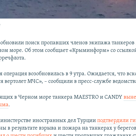
е
зобновили поиск пропавших членов экипажа танкеро
ом море. Об этом сообщает «Крыминформ» со ссылкой
рречфлота.
 операция возобновилась в 9 утра. Ожидается, что вск
я вертолет МЧС», – сообщили в пресс-службе ведомств
орящих в Черном море танкера MAESTRO и CANDY
выне
ыма
.
Министерстве иностранных дел Турции
подтвердили ги
ны в результате взрыва и пожара на танкерах у берег
ил о шести погибших
и шести пропавших гражданах с