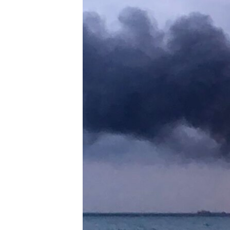
ПОБЕДИТЕЛЕЙ НЕ СУДЯТ?
КРЫМ.НЕПОКОРЕННЫЙ
ELIFBE
УКРАИНСКАЯ ПРОБЛЕМА КРЫМА