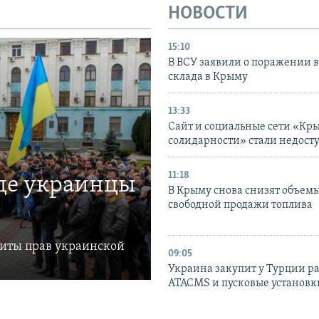
НОВОСТИ
15:10
В ВСУ заявили о поражении 
склада в Крыму
13:33
Сайт и социальные сети «Кр
солидарности» стали недост
11:18
где украинцы
В Крыму снова снизят объем
свободной продажи топлива
щиты прав украинской
09:05
Украина закупит у Турции р
ATACMS и пусковые установ