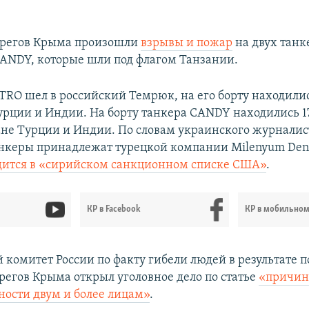
EMBED
 берегов Крыма произошли
взрывы и пожар
на двух танк
NDY, которые шли под флагом Танзании.​
RO шел в российский Темрюк, на его борту находилис
урции и Индии. На борту танкера CANDY находились 17
не Турции и Индии. По словам украинского журнали
анкеры принадлежат турецкой компании Milenyum Deniz
дится в «сирийском санкционном списке США»
.
КР в Facebook
КР в мобильно
 комитет России по факту гибели людей в результате 
ерегов Крыма открыл уголовное дело по статье
«причин
ности двум и более лицам»
.