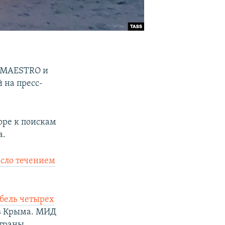
в MAESTRO и
 на пресс-
оре к поискам
а.
сло течением
бель четырех
ов Крыма. МИД
траны.