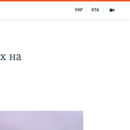
УКР
КТА
х на