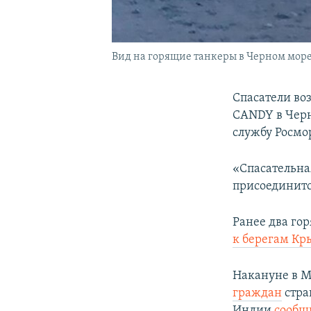
Вид на горящие танкеры в Черном мор
Спасатели во
CANDY в Черн
службу Росмо
«Спасательная
присоединитс
Ранее два г
к берегам Кр
Накануне в 
граждан
стра
Индии
сообщ