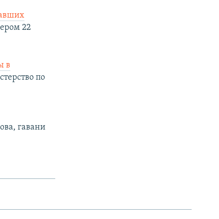
авших
чером 22
ы в
стерство по
ова, гавани