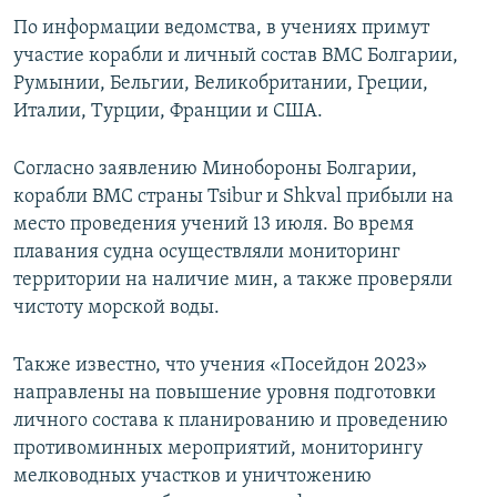
ПРИСОЕДИНЯЙТЕСЬ!
ПОБЕДИТЕЛЕЙ НЕ СУДЯТ?
По информации ведомства, в учениях примут
участие корабли и личный состав ВМС Болгарии,
КРЫМ.НЕПОКОРЕННЫЙ
Румынии, Бельгии, Великобритании, Греции,
ELIFBE
Италии, Турции, Франции и США.
УКРАИНСКАЯ ПРОБЛЕМА КРЫМА
Согласно заявлению Минобороны Болгарии,
Все сайты RFE/RL
корабли ВМС страны Tsibur и Shkval прибыли на
место проведения учений 13 июля. Во время
плавания судна осуществляли мониторинг
территории на наличие мин, а также проверяли
чистоту морской воды.
Также известно, что учения «Посейдон 2023»
направлены на повышение уровня подготовки
личного состава к планированию и проведению
противоминных мероприятий, мониторингу
мелководных участков и уничтожению