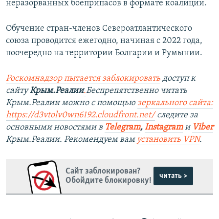
неразорванных боеприпасов в формате коалиции.
Обучение стран-членов Североатлантического
союза проводится ежегодно, начиная с 2022 года,
поочередно на территории Болгарии и Румынии.
Роскомнадзор пытается заблокировать
доступ к
сайту
Крым.Реалии
.
Беспрепятственно читать
Крым.Реалии можно с помощью
зеркального сайта:
https://d3vtolv0wn6192.cloudfront.net/
следите за
основными новостями в
Telegram
,
Instagram
и
Viber
Крым.Реалии. Рекомендуем вам
установить VPN
.
Сайт заблокирован?
читать >
Обойдите блокировку!