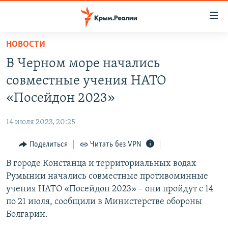
Доступность
ссылки
Вернуться
НОВОСТИ
к
НОВОСТИ
В Черном море начались
основному
СПЕЦПРОЕКТЫ
содержанию
совместные учения НАТО
ВОДА
Вернутся
ГРУЗ 200
«Посейдон 2023»
к
ИСТОРИЯ
КАРТА ВОЕННЫХ ОБЪЕКТОВ КРЫМА
главной
14 июля 2023, 20:25
ЕЩЕ
11 ЛЕТ ОККУПАЦИИ КРЫМА. 11 ИСТОРИЙ СОПРОТИВЛЕНИЯ
навигации
Вернутся
Поделиться
Читать без VPN
РАДІО СВОБОДА
ИНТЕРАКТИВ
к
В городе Констанца и территориальных водах
КАК ОБОЙТИ БЛОКИРОВКУ
ИНФОГРАФИКА
поиску
Румынии начались совместные противоминные
ТЕЛЕПРОЕКТ КРЫМ.РЕАЛИИ
учения НАТО «Посейдон 2023» – они пройдут с 14
Українською
по 21 июля, сообщили в Министерстве обороны
СОВЕТЫ ПРАВОЗАЩИТНИКОВ
Qırımtatar
Болгарии.
ПРОПАВШИЕ БЕЗ ВЕСТИ