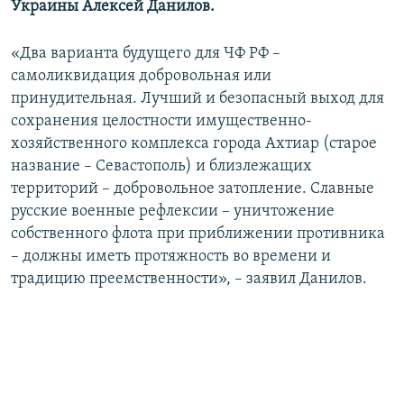
Украины Алексей Данилов.
ПРИСОЕДИНЯЙТЕСЬ!
ПОБЕДИТЕЛЕЙ НЕ СУДЯТ?
КРЫМ.НЕПОКОРЕННЫЙ
«Два варианта будущего для ЧФ РФ –
самоликвидация добровольная или
ELIFBE
принудительная. Лучший и безопасный выход для
УКРАИНСКАЯ ПРОБЛЕМА КРЫМА
сохранения целостности имущественно-
Все сайты RFE/RL
хозяйственного комплекса города Ахтиар (старое
название – Севастополь) и близлежащих
территорий – добровольное затопление. Славные
русские военные рефлексии – уничтожение
собственного флота при приближении противника
– должны иметь протяжность во времени и
традицию преемственности», – заявил Данилов.