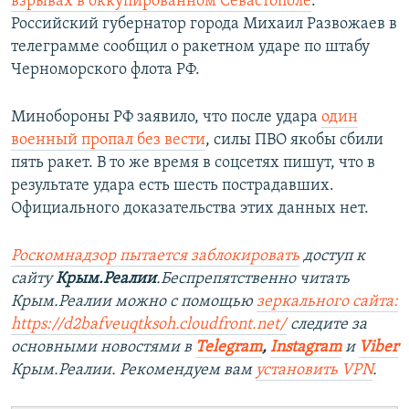
взрывах в оккупированном Севастополе
.
Российский губернатор города Михаил Развожаев в
телеграмме сообщил о ракетном ударе по штабу
Черноморского флота РФ.
Минобороны РФ заявило, что после удара
один
военный пропал без вести
, силы ПВО якобы сбили
пять ракет. В то же время в соцсетях пишут, что в
результате удара есть шесть пострадавших.
Официального доказательства этих данных нет.
Роскомнадзор пытается заблокировать
доступ к
сайту
Крым.Реалии
.Беспрепятственно читать
Крым.Реалии можно с помощью
зеркального сайта:
https://d2bafveuqtksoh.cloudfront.net/
следите за
основными новостями в
Telegram
,
Instagram
и
Viber
Крым.Реалии. Рекомендуем вам
установить VPN
.