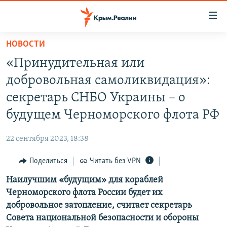
Доступность
ссылки
Вернуться
НОВОСТИ
к
НОВОСТИ
«Принудительная или
основному
СПЕЦПРОЕКТЫ
содержанию
добровольная самоликвидация»:
ВОДА
Вернутся
ГРУЗ 200
секретарь СНБО Украины – о
к
ИСТОРИЯ
КАРТА ВОЕННЫХ ОБЪЕКТОВ КРЫМА
будущем Черноморского флота РФ
главной
ЕЩЕ
11 ЛЕТ ОККУПАЦИИ КРЫМА. 11 ИСТОРИЙ СОПРОТИВЛЕНИЯ
навигации
22 сентября 2023, 18:38
Вернутся
РАДІО СВОБОДА
ИНТЕРАКТИВ
к
Поделиться
Читать без VPN
КАК ОБОЙТИ БЛОКИРОВКУ
ИНФОГРАФИКА
поиску
Наилучшим «будущим» для кораблей
ТЕЛЕПРОЕКТ КРЫМ.РЕАЛИИ
Українською
Черноморского флота России будет их
СОВЕТЫ ПРАВОЗАЩИТНИКОВ
добровольное затопление, считает секретарь
Qırımtatar
Совета национальной безопасности и обороны
ПРОПАВШИЕ БЕЗ ВЕСТИ