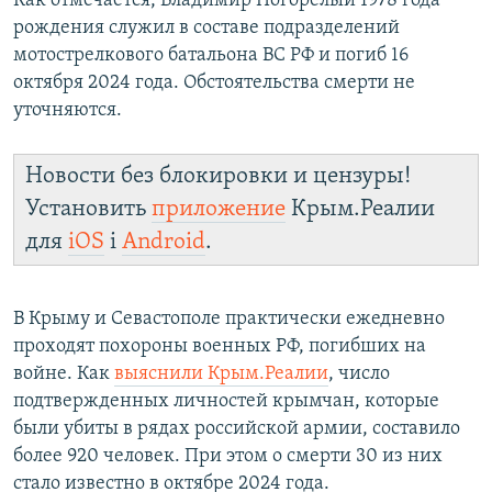
Как отмечается, Владимир Погорелый 1978 года
ПРИСОЕДИНЯЙТЕСЬ!
ПОБЕДИТЕЛЕЙ НЕ СУДЯТ?
рождения служил в составе подразделений
мотострелкового батальона ВС РФ и погиб 16
КРЫМ.НЕПОКОРЕННЫЙ
октября 2024 года. Обстоятельства смерти не
ELIFBE
уточняются.
УКРАИНСКАЯ ПРОБЛЕМА КРЫМА
Все сайты RFE/RL
Новости без блокировки и цензуры!
Установить
приложение
Крым.Реалии
для
iOS
і
Android
.
В Крыму и Севастополе практически ежедневно
проходят похороны военных РФ, погибших на
войне. Как
выяснили Крым.Реалии
, число
подтвержденных личностей крымчан, которые
были убиты в рядах российской армии, составило
более 920 человек. При этом о смерти 30 из них
стало известно в октябре 2024 года.