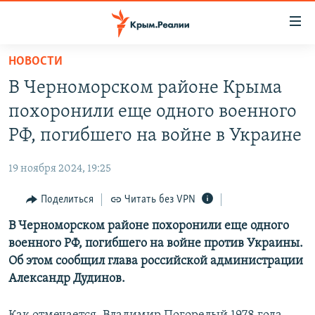
Доступность
ссылки
Вернуться
НОВОСТИ
к
НОВОСТИ
В Черноморском районе Крыма
основному
СПЕЦПРОЕКТЫ
содержанию
похоронили еще одного военного
ВОДА
Вернутся
ГРУЗ 200
РФ, погибшего на войне в Украине
к
ИСТОРИЯ
КАРТА ВОЕННЫХ ОБЪЕКТОВ КРЫМА
главной
19 ноября 2024, 19:25
ЕЩЕ
11 ЛЕТ ОККУПАЦИИ КРЫМА. 11 ИСТОРИЙ СОПРОТИВЛЕНИЯ
навигации
Вернутся
Поделиться
Читать без VPN
РАДІО СВОБОДА
ИНТЕРАКТИВ
к
В Черноморском районе похоронили еще одного
КАК ОБОЙТИ БЛОКИРОВКУ
ИНФОГРАФИКА
поиску
военного РФ, погибшего на войне против Украины.
ТЕЛЕПРОЕКТ КРЫМ.РЕАЛИИ
Об этом сообщил глава российской администрации
Українською
Александр Дудинов.
СОВЕТЫ ПРАВОЗАЩИТНИКОВ
Qırımtatar
ПРОПАВШИЕ БЕЗ ВЕСТИ