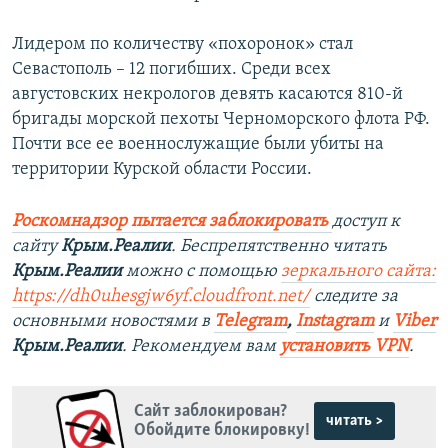
Лидером по количеству «похоронок» стал
Севастополь – 12 погибших. Среди всех
августовских некрологов девять касаются 810-й
бригады морской пехоты Черноморского флота РФ.
Почти все ее военнослужащие были убиты на
территории Курской области России.
Роскомнадзор пытается заблокировать
доступ к
сайту
Крым.Реалии
. Беспрепятственно читать
Крым.Реалии
можно с помощью
зеркального сайта:
https://dh0uhesgjw6yf.cloudfront.net/
следите за
основными новостями в
Telegram
,
Instagram
и
Viber
Крым.Реалии
. Рекомендуем вам
установить VPN
.
Сайт заблокирован?
читать >
Обойдите блокировку!