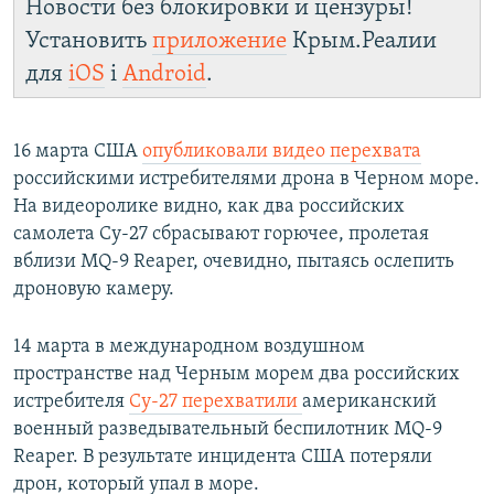
Новости без блокировки и цензуры!
Установить
приложение
Крым.Реалии
для
iOS
і
Android
.
16 марта США
опубликовали видео перехвата
российскими истребителями дрона в Черном море.
На видеоролике видно, как два российских
самолета Су-27 сбрасывают горючее, пролетая
вблизи MQ-9 Reaper, очевидно, пытаясь ослепить
дроновую камеру.
14 марта в международном воздушном
пространстве над Черным морем два российских
истребителя
Су-27 перехватили
американский
военный разведывательный беспилотник MQ-9
Reaper. В результате инцидента США потеряли
дрон, который упал в море.