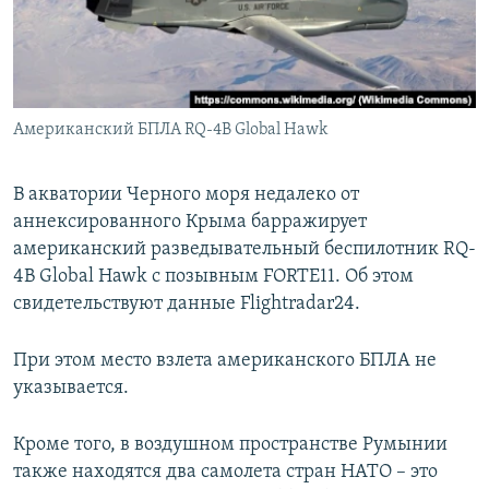
ПРИСОЕДИНЯЙТЕСЬ!
ПОБЕДИТЕЛЕЙ НЕ СУДЯТ?
КРЫМ.НЕПОКОРЕННЫЙ
ELIFBE
Американский БПЛА RQ-4B Global Hawk
УКРАИНСКАЯ ПРОБЛЕМА КРЫМА
Все сайты RFE/RL
В акватории Черного моря недалеко от
аннексированного Крыма барражирует
американский разведывательный беспилотник RQ-
4B Global Hawk с позывным FORTE11. Об этом
свидетельствуют данные Flightradar24.
При этом место взлета американского БПЛА не
указывается.
Кроме того, в воздушном пространстве Румынии
также находятся два самолета стран НАТО – это