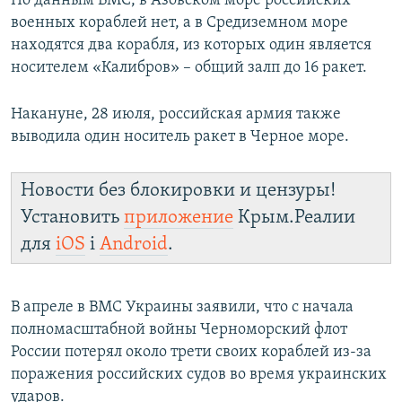
По данным ВМС, в Азовском море российских
ПРИСОЕДИНЯЙТЕСЬ!
ПОБЕДИТЕЛЕЙ НЕ СУДЯТ?
военных кораблей нет, а в Средиземном море
находятся два корабля, из которых один является
КРЫМ.НЕПОКОРЕННЫЙ
носителем «Калибров» – общий залп до 16 ракет.
ELIFBE
Накануне, 28 июля, российская армия также
УКРАИНСКАЯ ПРОБЛЕМА КРЫМА
выводила один носитель ракет в Черное море.
Все сайты RFE/RL
Новости без блокировки и цензуры!
Установить
приложение
Крым.Реалии
для
iOS
і
Android
.
В апреле в ВМС Украины заявили, что с начала
полномасштабной войны Черноморский флот
России потерял около трети своих кораблей из-за
поражения российских судов во время украинских
ударов.