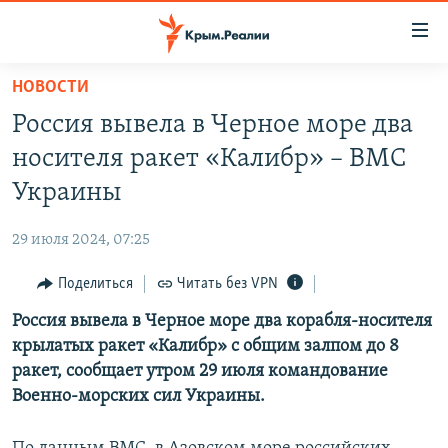
Доступность
ссылки
Вернуться
НОВОСТИ
к
НОВОСТИ
Россия вывела в Черное море два
основному
СПЕЦПРОЕКТЫ
содержанию
носителя ракет «Калибр» – ВМС
ВОДА
Вернутся
ГРУЗ 200
Украины
к
ИСТОРИЯ
КАРТА ВОЕННЫХ ОБЪЕКТОВ КРЫМА
главной
29 июля 2024, 07:25
ЕЩЕ
11 ЛЕТ ОККУПАЦИИ КРЫМА. 11 ИСТОРИЙ СОПРОТИВЛЕНИЯ
навигации
Вернутся
Поделиться
Читать без VPN
РАДІО СВОБОДА
ИНТЕРАКТИВ
к
Россия вывела в Черное море два корабля-носителя
КАК ОБОЙТИ БЛОКИРОВКУ
ИНФОГРАФИКА
поиску
крылатых ракет «Калибр» с общим залпом до 8
ТЕЛЕПРОЕКТ КРЫМ.РЕАЛИИ
ракет, сообщает утром 29 июля командование
Українською
Военно-морских сил Украины.
СОВЕТЫ ПРАВОЗАЩИТНИКОВ
Qırımtatar
ПРОПАВШИЕ БЕЗ ВЕСТИ