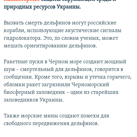
ПРИСОЕДИНЯЙТЕСЬ!
ПОБЕДИТЕЛЕЙ НЕ СУДЯТ?
природных ресурсов Украины.
КРЫМ.НЕПОКОРЕННЫЙ
Вызвать смерть дельфинов могут российские
ELIFBE
корабли, использующие акустические сигналы
гидролокатора. Это, по словам ученых, может
УКРАИНСКАЯ ПРОБЛЕМА КРЫМА
мешать ориентированию дельфинов.
Все сайты RFE/RL
Ракетные пуски в Черном море создают мощный
шум – смертельный для дельфинов, говорится в
сообщении. Кроме того, взрывы и утечка горючего,
обломки ракет загрязнили Черноморский
биосферный заповедник – один из старейших
заповедников Украины.
Также морские мины создают помехи для
свободного передвижения дельфинов.