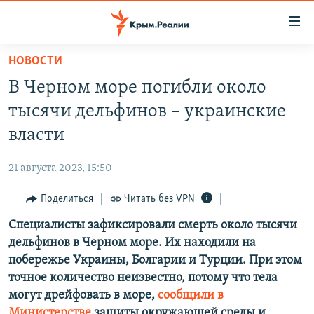
Доступность
ссылки
Вернуться
НОВОСТИ
к
НОВОСТИ
В Черном море погибли около
основному
СПЕЦПРОЕКТЫ
содержанию
тысячи дельфинов – украинские
ВОДА
Вернутся
ГРУЗ 200
власти
к
ИСТОРИЯ
КАРТА ВОЕННЫХ ОБЪЕКТОВ КРЫМА
главной
21 августа 2023, 15:50
ЕЩЕ
11 ЛЕТ ОККУПАЦИИ КРЫМА. 11 ИСТОРИЙ СОПРОТИВЛЕНИЯ
навигации
Вернутся
Поделиться
Читать без VPN
РАДІО СВОБОДА
ИНТЕРАКТИВ
к
Специалисты зафиксировали смерть около тысячи
КАК ОБОЙТИ БЛОКИРОВКУ
ИНФОГРАФИКА
поиску
дельфинов в Черном море. Их находили на
ТЕЛЕПРОЕКТ КРЫМ.РЕАЛИИ
побережье Украины, Болгарии и Турции. При этом
Українською
точное количество неизвестно, потому что тела
СОВЕТЫ ПРАВОЗАЩИТНИКОВ
Qırımtatar
могут дрейфовать в море,
сообщили в
ПРОПАВШИЕ БЕЗ ВЕСТИ
Министерстве
защиты окружающей среды и