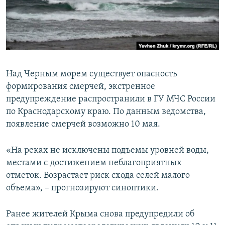
ПРИСОЕДИНЯЙТЕСЬ!
ПОБЕДИТЕЛЕЙ НЕ СУДЯТ?
КРЫМ.НЕПОКОРЕННЫЙ
ELIFBE
УКРАИНСКАЯ ПРОБЛЕМА КРЫМА
Над Черным морем существует опасность
Все сайты RFE/RL
формирования смерчей, экстренное
предупреждение распространили в ГУ МЧС России
по Краснодарскому краю. По данным ведомства,
появление смерчей возможно 10 мая.
«На реках не исключены подъемы уровней воды,
местами с достижением неблагоприятных
отметок. Возрастает риск схода селей малого
объема», – прогнозируют синоптики.
Ранее жителей Крыма снова предупредили об