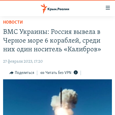
Доступность
ссылки
Вернуться
НОВОСТИ
к
НОВОСТИ
ВМС Украины: Россия вывела в
основному
СПЕЦПРОЕКТЫ
содержанию
Черное море 6 кораблей, среди
ВОДА
Вернутся
ГРУЗ 200
них один носитель «Калибров»
к
ИСТОРИЯ
КАРТА ВОЕННЫХ ОБЪЕКТОВ КРЫМА
главной
27 февраля 2023, 17:20
ЕЩЕ
11 ЛЕТ ОККУПАЦИИ КРЫМА. 11 ИСТОРИЙ СОПРОТИВЛЕНИЯ
навигации
Вернутся
Поделиться
Читать без VPN
РАДІО СВОБОДА
ИНТЕРАКТИВ
к
КАК ОБОЙТИ БЛОКИРОВКУ
ИНФОГРАФИКА
поиску
ТЕЛЕПРОЕКТ КРЫМ.РЕАЛИИ
Українською
СОВЕТЫ ПРАВОЗАЩИТНИКОВ
Qırımtatar
ПРОПАВШИЕ БЕЗ ВЕСТИ