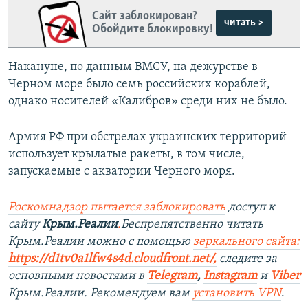
Сайт заблокирован?
читать >
Обойдите блокировку!
Накануне, по данным ВМСУ, на дежурстве в
Черном море было семь российских кораблей,
однако носителей «Калибров» среди них не было.
Армия РФ при обстрелах украинских территорий
использует крылатые ракеты, в том числе,
запускаемые с акватории Черного моря.
Роскомнадзор пытается заблокировать
доступ к
сайту
Крым.Реалии
.
Беспрепятственно читать
Крым.Реалии можно с помощью
зеркального сайта:
https://d1tv0a1lfw4s4d.cloudfront.net/
,
следите за
основными новостями в
Telegram
,
Instagram
и
Viber
Крым.Реалии. Рекомендуем вам
установить VPN
.