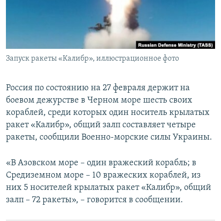
ПРИСОЕДИНЯЙТЕСЬ!
ПОБЕДИТЕЛЕЙ НЕ СУДЯТ?
КРЫМ.НЕПОКОРЕННЫЙ
ELIFBE
Запуск ракеты «Калибр», иллюстрационное фото
УКРАИНСКАЯ ПРОБЛЕМА КРЫМА
Все сайты RFE/RL
Россия по состоянию на 27 февраля держит на
боевом дежурстве в Черном море шесть своих
кораблей, среди которых один носитель крылатых
ракет «Калибр», общий залп составляет четыре
ракеты, сообщили Военно-морские силы Украины.
«В Азовском море – один вражеский корабль; в
Средиземном море – 10 вражеских кораблей, из
них 5 носителей крылатых ракет «Калибр», общий
залп – 72 ракеты», – говорится в сообщении.