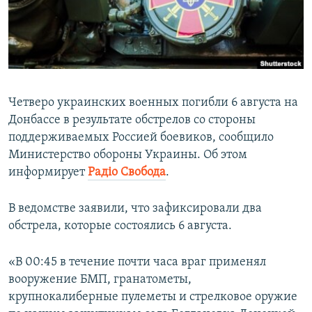
ПРИСОЕДИНЯЙТЕСЬ!
ПОБЕДИТЕЛЕЙ НЕ СУДЯТ?
КРЫМ.НЕПОКОРЕННЫЙ
ELIFBE
УКРАИНСКАЯ ПРОБЛЕМА КРЫМА
Четверо украинских военных погибли 6 августа на
Все сайты RFE/RL
Донбассе в результате обстрелов со стороны
поддерживаемых Россией боевиков, сообщило
Министерство обороны Украины. Об этом
информирует
Радіо Свобода
.
В ведомстве заявили, что зафиксировали два
обстрела, которые состоялись 6 августа.
«В 00:45 в течение почти часа враг применял
вооружение БМП, гранатометы,
крупнокалиберные пулеметы и стрелковое оружие