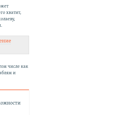
ожет
го хватит,
олаеву,
и.
ение
том числе как
аблям и
зможности