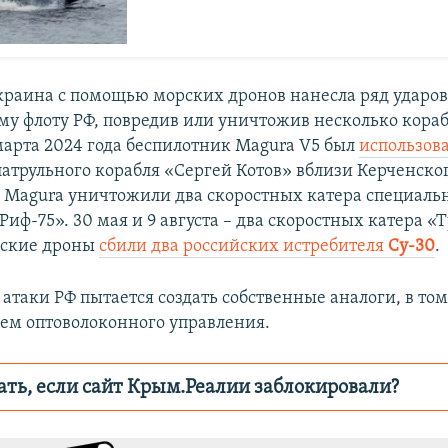
Украина с помощью морских дронов нанесла ряд ударов
у флоту РФ, повредив или уничтожив несколько кораб
 марта 2024 года беспилотник Magura V5 был
использова
патрульного корабля «Сергей Котов» вблизи Керченског
а Magura уничтожили два скоростных катера специаль
иф-75». 30 мая и 9 августа – два скоростных катера «Т
рские дроны
сбили два российских истребителя
Су-30
.
и атаки РФ пытается создать собственные аналоги, в том
ем оптоволоконного управления.
ать, если сайт Крым.Реалии заблокировали?
ор пытается заблокировать
Крым.Реали
зеркаль