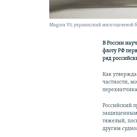
Magura V5, украинский многоцелевой 
В России нау
флоту РФ пер
ряд российск
Как утвержда
частности, м
перехватчика
Российский пр
защищенным о
тяжелый, поск
другим судно