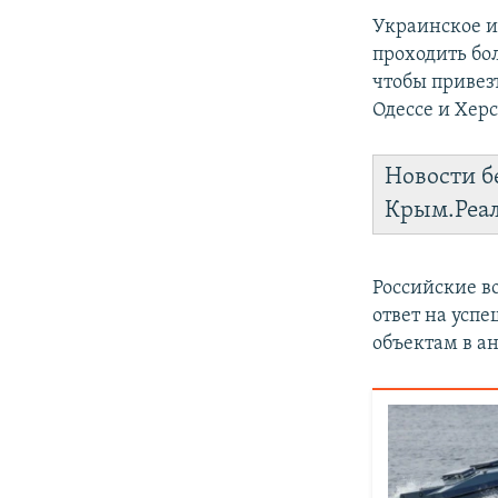
Украинское 
проходить бол
чтобы привез
Одессе и Хер
Новости б
Крым.Реа
Российские в
ответ на усп
объектам в а