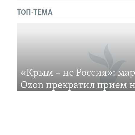
Українською
ТОП-ТЕМА
Qırımtatar
ПРИСОЕДИНЯЙТЕСЬ!
«Крым – не Россия»: ма
Все сайты RFE/RL
Ozon прекратил прием н
на Крымском полуостро
Российский маркетплейс Ozon отказывается до
Крым? В чем причина?