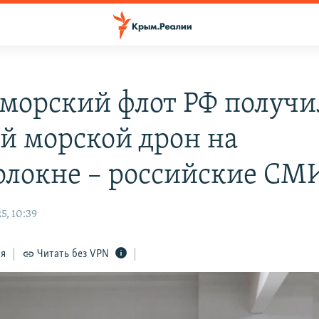
морский флот РФ получи
й морской дрон на
олокне – российские СМ
5, 10:39
ся
Читать без VPN