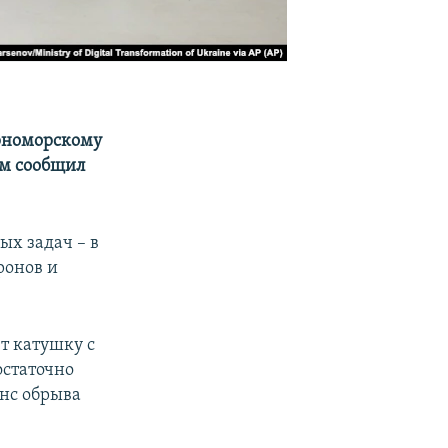
рноморскому
ом сообщил
ых задач – в
ронов и
ет катушку с
остаточно
анс обрыва