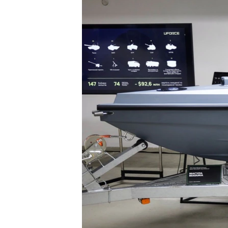
ПОБЕДИТЕЛЕЙ НЕ СУДЯТ?
КРЫМ.НЕПОКОРЕННЫЙ
ELIFBE
УКРАИНСКАЯ ПРОБЛЕМА КРЫМА