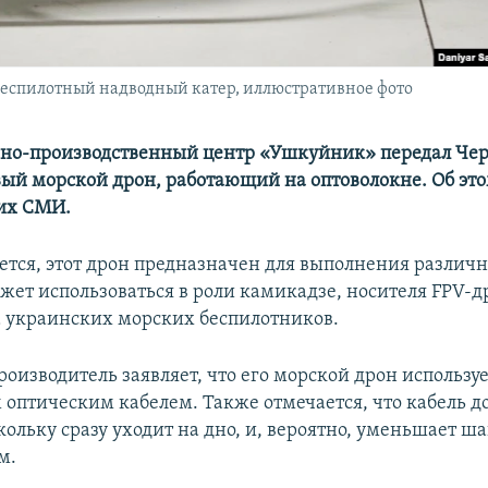
беспилотный надводный катер, иллюстративное фото
чно-производственный центр «Ушкуйник» передал Че
вый морской дрон, работающий на оптоволокне. Об эт
их СМИ.
ется, этот дрон предназначен для выполнения различн
ожет использоваться в роли камикадзе, носителя FPV-д
 украинских морских беспилотников.
оизводитель заявляет, что его морской дрон использу
птическим кабелем. Также отмечается, что кабель д
ольку сразу уходит на дно, и, вероятно, уменьшает ш
м.