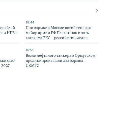
18:44
кораблей
При взрыве в Москве погиб генерал-
и и НПЗ в
майор армии РФ Плохотнюк и зять
главкома ВКС – российские медиа
16:55
Возле нефтяного танкера в Ормузском
 ожидает
проливе произошли два взрыва –
-2027
UKMTO
15:40
рении трем
Нидерланды не могут предоставить
ма,
Украине дополнительные
 РФ
перехватчики Patriot из своих запасов –
Минобороны страны