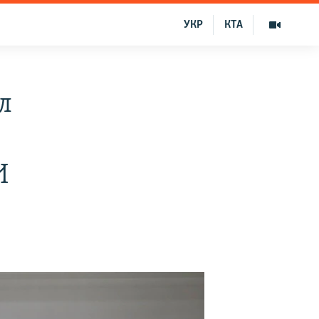
УКР
КТА
л
И