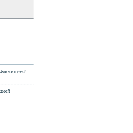
новить
«Фламинго»? |
ацией