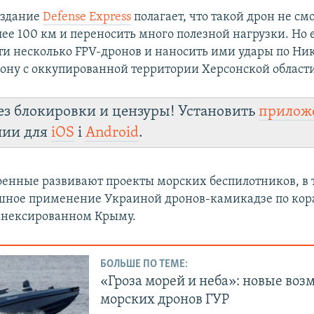
издание
Defense Express
полагает, что такой дрон не см
ее 100 км и переносить много полезной нагрузки. Но е
ти несколько FPV-дронов и наносить ими удары по Ник
сону с оккупированной территории Херсонской област
ез блокировки и цензуры! Установить
прилож
лии для
iOS
і
Android
.
оенные развивают проекты морских беспилотников, в 
ешное применение Украиной дронов-камикадзе по кор
ннексированном Крыму.
БОЛЬШЕ ПО ТЕМЕ:
«Гроза морей и неба»: новые во
морских дронов ГУР