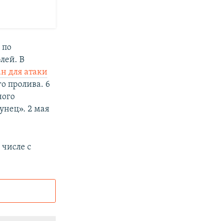
 по
лей. В
н для атаки
о пролива. 6
ного
унец». 2 мая
 числе с
и
ного сайта: