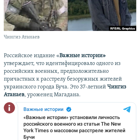
ПРИСОЕДИНЯЙТЕСЬ!
ПОБЕДИТЕЛЕЙ НЕ СУДЯТ?
КРЫМ.НЕПОКОРЕННЫЙ
ELIFBE
Чингиз Атанаев
УКРАИНСКАЯ ПРОБЛЕМА КРЫМА
Все сайты RFE/RL
Российское издание «
Важные истории»
утверждает, что идентифицировало одного из
российских военных, предположительно
причастных к расстрелу безоружных жителей
украинского города Буча. Это 37-летний
Чингиз
Атанаев
, уроженец Магадана.