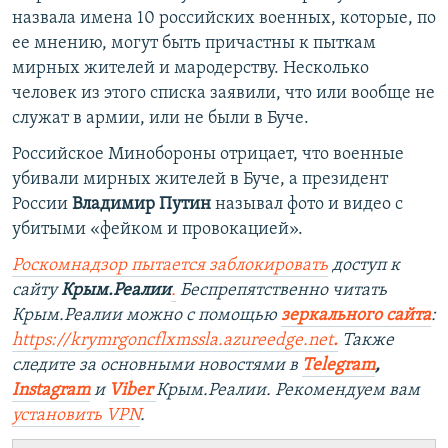
назвала имена 10 российских военных, которые, по
ее мнению, могут быть причастны к пыткам
мирных жителей и мародерству. Несколько
человек из этого списка заявили, что или вообще не
служат в армии, или не были в Буче.
Российское Минобороны отрицает, что военные
убивали мирных жителей в Буче, а президент
России
Владимир
Путин
называл фото и видео с
убитыми «фейком и провокацией».
Роскомнадзор пытается заблокировать
доступ к
сайту
Крым.Реалии
.
Беспрепятственно читать
Крым.Реалии можно с помощью
зеркального сайта
:
https://krymrgoncflxmssla.azureedge.net
.
Также
следите за основными новостями в
Telegram
,
Instagram
и
Viber
Крым.Реалии. Рекомендуем вам
установить
VPN
.