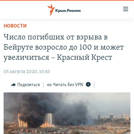
Доступность
ссылки
Вернуться
НОВОСТИ
к
НОВОСТИ
Число погибших от взрыва в
основному
СПЕЦПРОЕКТЫ
содержанию
Бейруте возросло до 100 и может
ВОДА
Вернутся
ГРУЗ 200
увеличиться – Красный Крест
к
ИСТОРИЯ
КАРТА ВОЕННЫХ ОБЪЕКТОВ КРЫМА
главной
05 августа 2020, 10:43
ЕЩЕ
11 ЛЕТ ОККУПАЦИИ КРЫМА. 11 ИСТОРИЙ СОПРОТИВЛЕНИЯ
навигации
Вернутся
Поделиться
Читать без VPN
РАДІО СВОБОДА
ИНТЕРАКТИВ
к
КАК ОБОЙТИ БЛОКИРОВКУ
ИНФОГРАФИКА
поиску
ТЕЛЕПРОЕКТ КРЫМ.РЕАЛИИ
Українською
СОВЕТЫ ПРАВОЗАЩИТНИКОВ
Qırımtatar
ПРОПАВШИЕ БЕЗ ВЕСТИ