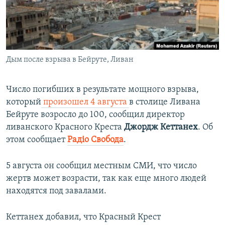
ПРИСОЕДИНЯЙТЕСЬ!
ПОБЕДИТЕЛЕЙ НЕ СУДЯТ?
КРЫМ.НЕПОКОРЕННЫЙ
ELIFBE
Дым после взрыва в Бейруте, Ливан
УКРАИНСКАЯ ПРОБЛЕМА КРЫМА
Все сайты RFE/RL
Число погибших в результате мощного взрыва,
который
произошел 4 августа
в столице Ливана
Бейруте возросло до 100, сообщил директор
ливанского Красного Креста
Джордж Кеттанех
. Об
этом сообщает
Радіо Свобода
.
5 августа он сообщил местным СМИ, что число
жертв может возрасти, так как еще много людей
находятся под завалами.
Кеттанех добавил, что Красный Крест