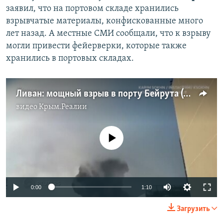
заявил, что на портовом складе хранились
взрывчатые материалы, конфискованные много
лет назад. А местные СМИ сообщали, что к взрыву
могли привести фейерверки, которые также
хранились в портовых складах.
Ливан: мощный взрыв в порту Бейрута (видео)
видео
Крым.Реалии
No media source currently available
Auto
0:00
1:10
240p
Загрузить
360p