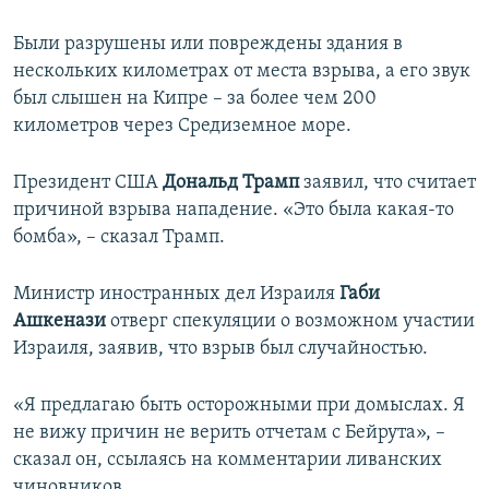
Auto
240p
360p
480p
480p
Были разрушены или повреждены здания в
нескольких километрах от места взрыва, а его звук
720p
720p
1080p
был слышен на Кипре – за более чем 200
1080p
километров через Средиземное море.
Президент США
Дональд Трамп
заявил, что считает
причиной взрыва нападение. «Это была какая-то
бомба», – сказал Трамп.
Министр иностранных дел Израиля
Габи
Ашкенази
отверг спекуляции о возможном участии
Израиля, заявив, что взрыв был случайностью.
«Я предлагаю быть осторожными при домыслах. Я
не вижу причин не верить отчетам с Бейрута», –
сказал он, ссылаясь на комментарии ливанских
чиновников.