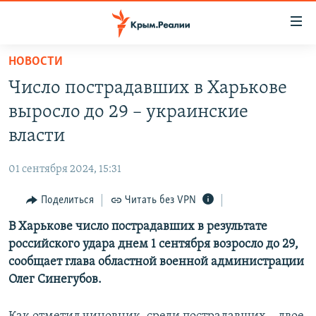
Доступность
ссылки
Вернуться
НОВОСТИ
к
НОВОСТИ
Число пострадавших в Харькове
основному
СПЕЦПРОЕКТЫ
содержанию
выросло до 29 – украинские
ВОДА
Вернутся
ГРУЗ 200
власти
к
ИСТОРИЯ
КАРТА ВОЕННЫХ ОБЪЕКТОВ КРЫМА
главной
01 сентября 2024, 15:31
ЕЩЕ
11 ЛЕТ ОККУПАЦИИ КРЫМА. 11 ИСТОРИЙ СОПРОТИВЛЕНИЯ
навигации
Вернутся
Поделиться
Читать без VPN
РАДІО СВОБОДА
ИНТЕРАКТИВ
к
В Харькове число пострадавших в результате
КАК ОБОЙТИ БЛОКИРОВКУ
ИНФОГРАФИКА
поиску
российского удара днем 1 сентября возросло до 29,
ТЕЛЕПРОЕКТ КРЫМ.РЕАЛИИ
сообщает глава областной военной администрации
Українською
Олег Синегубов.
СОВЕТЫ ПРАВОЗАЩИТНИКОВ
Qırımtatar
ПРОПАВШИЕ БЕЗ ВЕСТИ