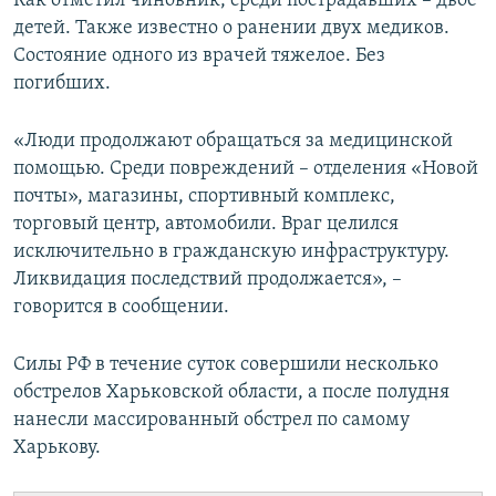
Как отметил чиновник, среди пострадавших – двое
ПРИСОЕДИНЯЙТЕСЬ!
ПОБЕДИТЕЛЕЙ НЕ СУДЯТ?
детей. Также известно о ранении двух медиков.
Состояние одного из врачей тяжелое. Без
КРЫМ.НЕПОКОРЕННЫЙ
погибших.
ELIFBE
«Люди продолжают обращаться за медицинской
УКРАИНСКАЯ ПРОБЛЕМА КРЫМА
помощью. Среди повреждений – отделения «Новой
Все сайты RFE/RL
почты», магазины, спортивный комплекс,
торговый центр, автомобили. Враг целился
исключительно в гражданскую инфраструктуру.
Ликвидация последствий продолжается», –
говорится в сообщении.
Силы РФ в течение суток совершили несколько
обстрелов Харьковской области, а после полудня
нанесли массированный обстрел по самому
Харькову.