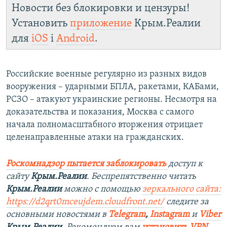
Новости без блокировки и цензуры!
Установить
приложение
Крым.Реалии
для
iOS
і
Android
.
Российские военные регулярно из разных видов
вооружения – ударными БПЛА, ракетами, КАБами,
РСЗО – атакуют украинские регионы. Несмотря на
доказательства и показания, Москва с самого
начала полномасштабного вторжения отрицает
целенаправленные атаки на гражданских.
Роскомнадзор пытается заблокировать
доступ к
сайту
Крым.Реалии
. Беспрепятственно читать
Крым.Реалии
можно с помощью
зеркального сайта:
https://d2qrt0mceujdem.cloudfront.net/
следите за
основными новостями в
Telegram
,
Instagram
и
Viber