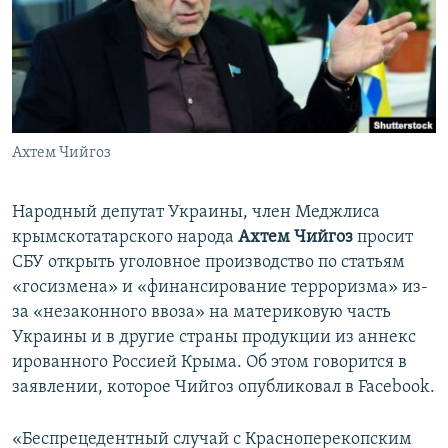
ПРИСОЕДИНЯЙТЕСЬ!
ПОБЕДИТЕЛЕЙ НЕ СУДЯТ?
КРЫМ.НЕПОКОРЕННЫЙ
ELIFBE
УКРАИНСКАЯ ПРОБЛЕМА КРЫМА
Все сайты RFE/RL
Ахтем Чийгоз
Народный депутат Украины, член Меджлиса
крымскотатарского народа
Ахтем Чийгоз
просит
СБУ открыть уголовное производство по статьям
«госизмена» и «финансирование терроризма» из-
за «незаконного ввоза» на материковую часть
Украины и в другие страны продукции из аннекс
ированного Россией Крыма. Об этом говорится в
заявлении, которое Чийгоз опубликовал в Facebook.
«Беспрецедентный случай с Красноперекопским