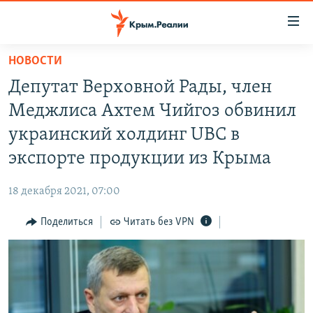
Доступность
ссылки
Вернуться
НОВОСТИ
к
НОВОСТИ
Депутат Верховной Рады, член
основному
СПЕЦПРОЕКТЫ
содержанию
Меджлиса Ахтем Чийгоз обвинил
ВОДА
Вернутся
ГРУЗ 200
украинский холдинг UBC в
к
ИСТОРИЯ
КАРТА ВОЕННЫХ ОБЪЕКТОВ КРЫМА
экспорте продукции из Крыма
главной
ЕЩЕ
11 ЛЕТ ОККУПАЦИИ КРЫМА. 11 ИСТОРИЙ СОПРОТИВЛЕНИЯ
навигации
18 декабря 2021, 07:00
Вернутся
РАДІО СВОБОДА
ИНТЕРАКТИВ
к
Поделиться
Читать без VPN
КАК ОБОЙТИ БЛОКИРОВКУ
ИНФОГРАФИКА
поиску
ТЕЛЕПРОЕКТ КРЫМ.РЕАЛИИ
Українською
СОВЕТЫ ПРАВОЗАЩИТНИКОВ
Qırımtatar
ПРОПАВШИЕ БЕЗ ВЕСТИ