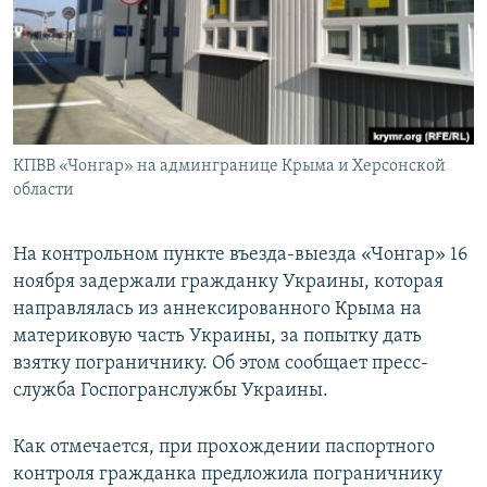
ПРИСОЕДИНЯЙТЕСЬ!
ПОБЕДИТЕЛЕЙ НЕ СУДЯТ?
КРЫМ.НЕПОКОРЕННЫЙ
ELIFBE
УКРАИНСКАЯ ПРОБЛЕМА КРЫМА
Все сайты RFE/RL
КПВВ «Чонгар» на админгранице Крыма и Херсонской
области
На контрольном пункте въезда-выезда «Чонгар» 16
ноября задержали гражданку Украины, которая
направлялась из аннексированного Крыма на
материковую часть Украины, за попытку дать
взятку пограничнику. Об этом сообщает пресс-
служба Госпогранслужбы Украины.
Как отмечается, при прохождении паспортного
контроля гражданка предложила пограничнику