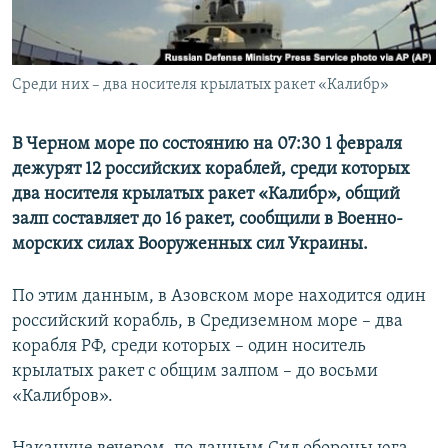
ПРИСОЕДИНЯЙТЕСЬ!
ПОБЕДИТЕЛЕЙ НЕ СУДЯТ?
КРЫМ.НЕПОКОРЕННЫЙ
Среди них – два носителя крылатых ракет «Калибр»
ELIFBE
УКРАИНСКАЯ ПРОБЛЕМА КРЫМА
В Черном море по состоянию на 07:30 1 февраля
Все сайты RFE/RL
дежурят 12 российских кораблей, среди которых
два носителя крылатых ракет «Калибр», общий
залп составляет до 16 ракет, сообщили в Военно-
морских силах Вооруженных сил Украины.
По этим данным, в Азовском море находится один
российский корабль, в Средиземном море – два
корабля РФ, среди которых – один носитель
крылатых ракет с общим залпом – до восьми
«Калибров».