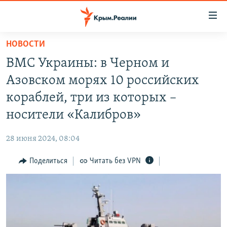
Доступность
ссылки
Вернуться
НОВОСТИ
к
НОВОСТИ
ВМС Украины: в Черном и
основному
СПЕЦПРОЕКТЫ
содержанию
Азовском морях 10 российских
ВОДА
Вернутся
ГРУЗ 200
кораблей, три из которых –
к
ИСТОРИЯ
КАРТА ВОЕННЫХ ОБЪЕКТОВ КРЫМА
носители «Калибров»
главной
ЕЩЕ
11 ЛЕТ ОККУПАЦИИ КРЫМА. 11 ИСТОРИЙ СОПРОТИВЛЕНИЯ
навигации
28 июня 2024, 08:04
Вернутся
РАДІО СВОБОДА
ИНТЕРАКТИВ
к
Поделиться
Читать без VPN
КАК ОБОЙТИ БЛОКИРОВКУ
ИНФОГРАФИКА
поиску
ТЕЛЕПРОЕКТ КРЫМ.РЕАЛИИ
Українською
СОВЕТЫ ПРАВОЗАЩИТНИКОВ
Qırımtatar
ПРОПАВШИЕ БЕЗ ВЕСТИ