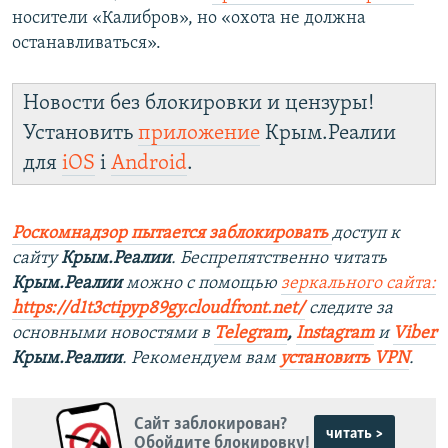
носители «Калибров», но «охота не должна
останавливаться».
Новости без блокировки и цензуры!
Установить
приложение
Крым.Реалии
для
iOS
і
Android
.
Роскомнадзор пытается заблокировать
доступ к
сайту
Крым.Реалии
. Беспрепятственно читать
Крым.Реалии
можно с помощью
зеркального сайта:
https://d1t3ctipyp89gy.cloudfront.net/
следите за
основными новостями в
Telegram
,
Instagram
и
Viber
Крым.Реалии
. Рекомендуем вам
установить VPN
.
Сайт заблокирован?
читать >
Обойдите блокировку!