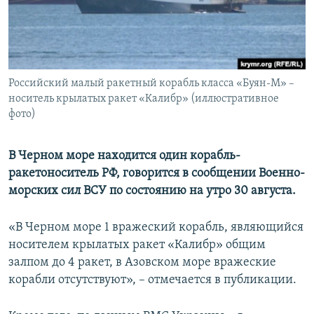
ПРИСОЕДИНЯЙТЕСЬ!
ПОБЕДИТЕЛЕЙ НЕ СУДЯТ?
КРЫМ.НЕПОКОРЕННЫЙ
ELIFBE
Российский малый ракетный корабль класса «Буян-М» –
УКРАИНСКАЯ ПРОБЛЕМА КРЫМА
носитель крылатых ракет «Калибр» (иллюстративное
Все сайты RFE/RL
фото)
В Черном море находится один корабль-
ракетоноситель РФ, говорится в сообщении Военно-
морских сил ВСУ по состоянию на утро 30 августа.
«В Черном море 1 вражеский корабль, являющийся
носителем крылатых ракет «Калибр» общим
залпом до 4 ракет, в Азовском море вражеские
корабли отсутствуют», – отмечается в публикации.