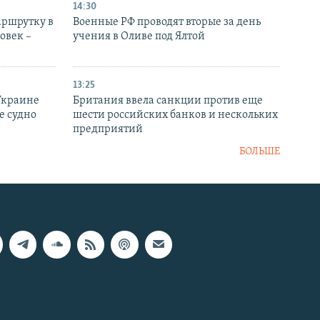
14:30
аршрутку в
Военные РФ проводят вторые за день
овек –
учения в Оливе под Ялтой
13:25
Украине
Британия ввела санкции против еще
е судно
шести российских банков и нескольких
предприятий
БОЛЬШЕ