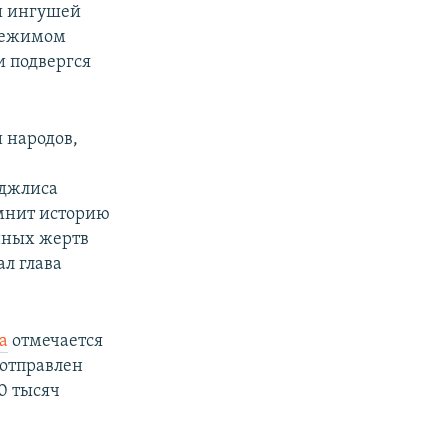
 и ингушей
 режимом
и подвергся
 народов,
еджлиса
омнит историю
инных жертв
ал глава
а
отмечается
 отправлен
0 тысяч