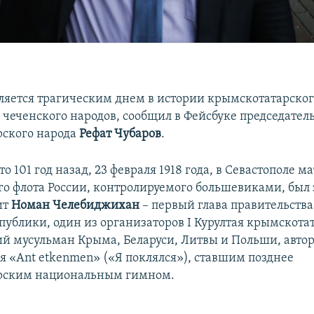
вляется трагическим днем в истории крымскотатарског
 чеченского народов, сообщил в Фейсбуке председате
рского народа
Рефат Чубаров
.
то 101 год назад, 23 февраля 1918 года, в Севастополе 
о флота России, контролируемого большевиками, был 
ит
Номан Челебиджихан
– первый глава правительств
публики, один из организаторов I Курултая крымскота
ий мусульман Крыма, Беларуси, Литвы и Польши, авто
я «Ant etkenmen» («Я поклялся»), ставшим позднее
рским национальным гимном.