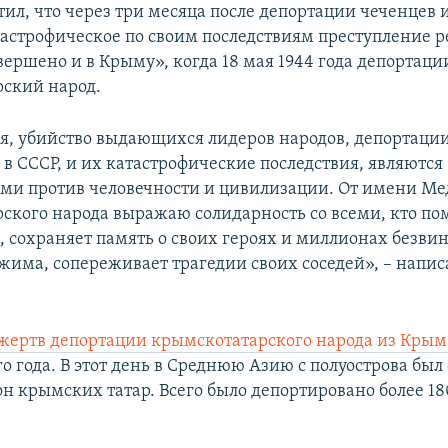
тил, что через три месяца после депортации чеченцев
тастрофическое по своим последствиям преступление
вершено и в Крыму», когда 18 мая 1944 года депортаци
ский народ.
я, убийство выдающихся лидеров народов, депортации
в СССР, и их катастрофические последствия, являются
ми против человечности и цивилизации. От имени М
ского народа выражаю солидарность со всеми, кто п
а, сохраняет память о своих героях и миллионах безв
жима, сопереживает трагедии своих соседей», – напис
жертв депортации крымскотатарского народа из Крым
о года. В этот день в Среднюю Азию с полуострова был
н крымских татар. Всего было депортировано более 18