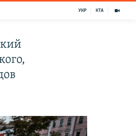
УКР
КТА
ский
кого,
дов