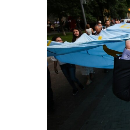
ПОБЕДИТЕЛЕЙ НЕ СУДЯТ?
КРЫМ.НЕПОКОРЕННЫЙ
ELIFBE
УКРАИНСКАЯ ПРОБЛЕМА КРЫМА