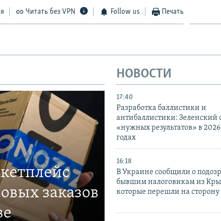
ся
Читать без VPN
Follow us
Печать
НОВОСТИ
17:40
Разработка баллистики и
антибаллистики: Зеленский
«нужных результатов» в 2026
годах
16:18
ркетплейс
В Украине сообщили о подоз
бывшим налоговикам из Кры
овых заказов
которые перешли на сторону
ве