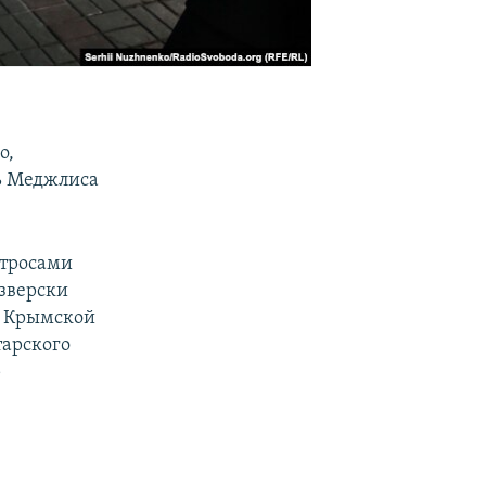
о,
ль Меджлиса
матросами
зверски
а Крымской
тарского
р