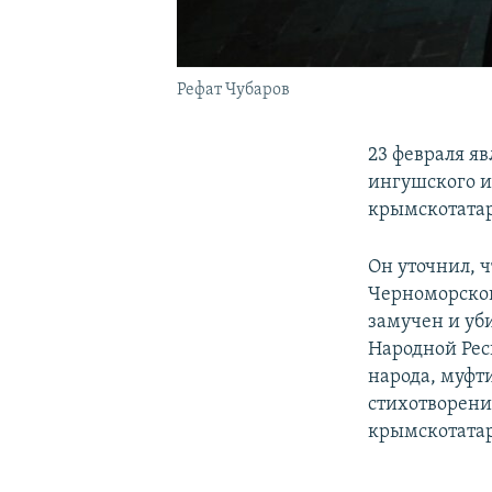
Рефат Чубаров
23 февраля я
ингушского и
крымскотата
Он уточнил, ч
Черноморског
замучен и уб
Народной Рес
народа, муфт
стихотворени
крымскотата