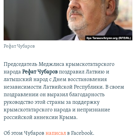
ПРИСОЕДИНЯЙТЕСЬ!
ПОБЕДИТЕЛЕЙ НЕ СУДЯТ?
КРЫМ.НЕПОКОРЕННЫЙ
ELIFBE
УКРАИНСКАЯ ПРОБЛЕМА КРЫМА
Все сайты RFE/RL
Рефат Чубаров
Председатель Меджлиса крымскотатарского
народа
Рефат Чубаров
поздравил Латвию и
латышский народ с Днем восстановления
независимости Латвийской Республики. В своем
поздравлении он выразил благодарность
руководство этой страны за поддержку
крымскотатарского народа и непризнание
российской аннексии Крыма.
Об этом Чубаров
написал
в Facebook.