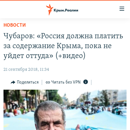
Доступность
ссылки
Вернуться
НОВОСТИ
к
НОВОСТИ
Чубаров: «Россия должна платить
основному
СПЕЦПРОЕКТЫ
содержанию
за содержание Крыма, пока не
ВОДА
Вернутся
ГРУЗ 200
уйдет оттуда» (+видео)
к
ИСТОРИЯ
КАРТА ВОЕННЫХ ОБЪЕКТОВ КРЫМА
главной
21 сентября 2018, 11:34
ЕЩЕ
11 ЛЕТ ОККУПАЦИИ КРЫМА. 11 ИСТОРИЙ СОПРОТИВЛЕНИЯ
навигации
Вернутся
Поделиться
Читать без VPN
РАДІО СВОБОДА
ИНТЕРАКТИВ
к
КАК ОБОЙТИ БЛОКИРОВКУ
ИНФОГРАФИКА
поиску
ТЕЛЕПРОЕКТ КРЫМ.РЕАЛИИ
Українською
СОВЕТЫ ПРАВОЗАЩИТНИКОВ
Qırımtatar
ПРОПАВШИЕ БЕЗ ВЕСТИ