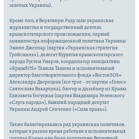
зеленых Украины).
Кроме того, в Верховную Раду шли украинская
журналистка и государственный деятель
крымскотатарского происхождения, первый
замминистра информационной политики Украины
Эмине Джеппар (партия «Украинская стратегия
Гройсмана»), делегат Курултая крымскотатарского
народа Рустем Умеров, координатор инициативы
«КрымSOS» Тамила Ташева и исполнительный
директор благотворительного фонда «ВостокSOS»
Александра Дворецкая (все трое – от партии «Голос»
Святослава Вакарчука), блогер и дизайнер из Крыма
Елизавета Богуцкая (партия Владимира Зеленского
«Слуга народа»), бывший народный депутат
Украины Андрей Сенченко («Сила права»).
Также баллотировались ряд украинских политиков,
которые в разное время работали в исполнительных
органах Крыма или были депутатами Верховной