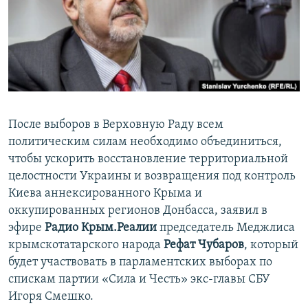
ПРИСОЕДИНЯЙТЕСЬ!
ПОБЕДИТЕЛЕЙ НЕ СУДЯТ?
КРЫМ.НЕПОКОРЕННЫЙ
ELIFBE
УКРАИНСКАЯ ПРОБЛЕМА КРЫМА
Все сайты RFE/RL
После выборов в Верховную Раду всем
политическим силам необходимо объединиться,
чтобы ускорить восстановление территориальной
целостности Украины и возвращения под контроль
Киева аннексированного Крыма и
оккупированных регионов Донбасса, заявил в
эфире
Радио Крым.Реалии
председатель Меджлиса
крымскотатарского народа
Рефат Чубаров
, который
будет участвовать в парламентских выборах по
спискам партии «Сила и Честь» экс-главы СБУ
Игоря Смешко.