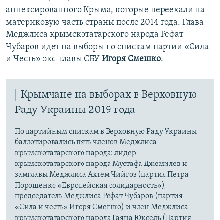
аннексированного Крыма, которые переехали на
материковую часть страны после 2014 года. Глава
Меджлиса крымскотатарского народа Рефат
Чубаров идет на выборы по спискам партии «Сила
и Честь» экс-главы СБУ
Игоря Смешко
.
Крымчане на выборах в Верховную
Раду Украины 2019 года
По партийным спискам в Верховную Раду Украины
баллотировались пять членов Меджлиса
крымскотатарского народа: лидер
крымскотатарского народа Мустафа Джемилев и
замглавы Меджлиса Ахтем Чийгоз (партия Петра
Порошенко «Европейская солидарность»),
председатель Меджлиса Рефат Чубаров (партия
«Сила и честь» Игоря Смешко) и член Меджлиса
крымскотатарского народа Гаяна Юксель (Партия