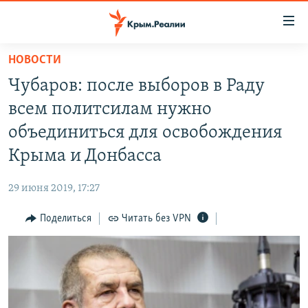
Доступность
ссылки
Вернуться
НОВОСТИ
к
НОВОСТИ
Чубаров: после выборов в Раду
основному
СПЕЦПРОЕКТЫ
содержанию
всем политсилам нужно
ВОДА
Вернутся
ГРУЗ 200
объединиться для освобождения
к
ИСТОРИЯ
КАРТА ВОЕННЫХ ОБЪЕКТОВ КРЫМА
Крыма и Донбасса
главной
ЕЩЕ
11 ЛЕТ ОККУПАЦИИ КРЫМА. 11 ИСТОРИЙ СОПРОТИВЛЕНИЯ
навигации
29 июня 2019, 17:27
Вернутся
РАДІО СВОБОДА
ИНТЕРАКТИВ
к
Поделиться
Читать без VPN
КАК ОБОЙТИ БЛОКИРОВКУ
ИНФОГРАФИКА
поиску
ТЕЛЕПРОЕКТ КРЫМ.РЕАЛИИ
Українською
СОВЕТЫ ПРАВОЗАЩИТНИКОВ
Qırımtatar
ПРОПАВШИЕ БЕЗ ВЕСТИ