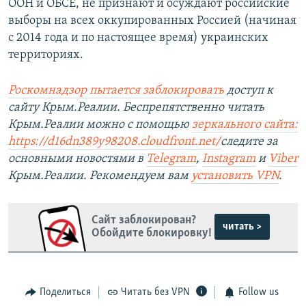
ООН и ОБСЕ, не признают и осуждают российские
выборы на всех оккупированных Россией (начиная
с 2014 года и по настоящее время) украинских
территориях.
Роскомнадзор пытается заблокировать
доступ к
сайту Крым.Реалии. Беспрепятственно читать
Крым.Реалии можно с помощью
зеркального сайта:
https://d16dn389y98208.cloudfront.net/
следите за
основными новостями в
Telegram
,
Instagram
и
Viber
Крым.Реалии. Рекомендуем вам
установить VPN
.
Сайт заблокирован?
читать >
Обойдите блокировку!
Поделиться
Читать без VPN
Follow us