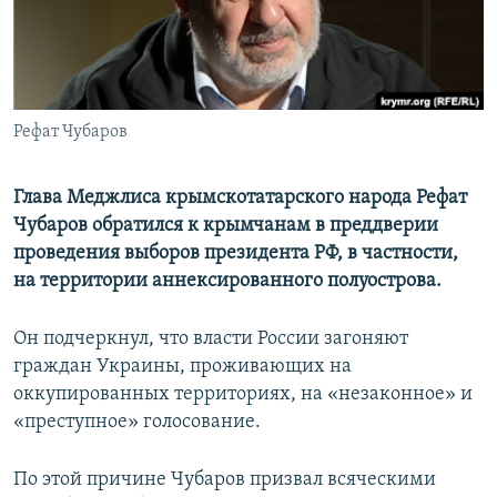
ПРИСОЕДИНЯЙТЕСЬ!
ПОБЕДИТЕЛЕЙ НЕ СУДЯТ?
КРЫМ.НЕПОКОРЕННЫЙ
ELIFBE
Рефат Чубаров
УКРАИНСКАЯ ПРОБЛЕМА КРЫМА
Все сайты RFE/RL
Глава Меджлиса крымскотатарского народа Рефат
Чубаров обратился к крымчанам в преддверии
проведения выборов президента РФ, в частности,
на территории аннексированного полуострова.
Он подчеркнул, что власти России загоняют
граждан Украины, проживающих на
оккупированных территориях, на «незаконное» и
«преступное» голосование.
По этой причине Чубаров призвал всяческими