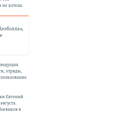
 не хотела.
Хезболла»,
е
з ведущих
ти, отряды,
спользование
вки Евгений
 августа.
боевиков в