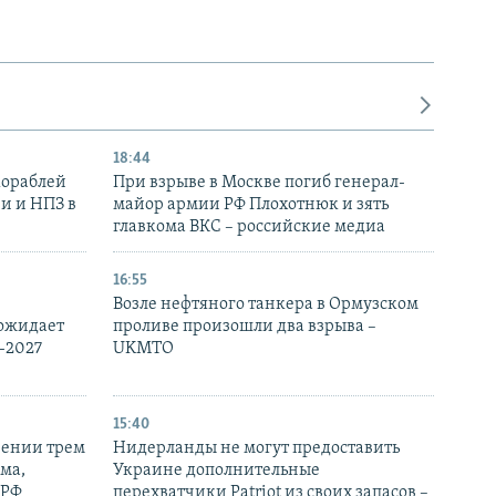
18:44
кораблей
При взрыве в Москве погиб генерал-
и и НПЗ в
майор армии РФ Плохотнюк и зять
главкома ВКС – российские медиа
16:55
Возле нефтяного танкера в Ормузском
 ожидает
проливе произошли два взрыва –
-2027
UKMTO
15:40
рении трем
Нидерланды не могут предоставить
ма,
Украине дополнительные
 РФ
перехватчики Patriot из своих запасов –