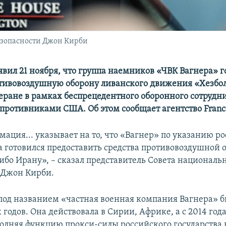
езопасности Джон Кирби
явил 21 ноября, что группа наемников «ЧВК Вагнера» г
тивовоздушную оборону ливанского движения «Хезбол
еране в рамках беспрецедентного оборонного сотрудн
противниками США. Об этом сообщает агентство France
ация... указывает на то, что «Вагнер» по указанию р
а готовился предоставить средства противовоздушной 
либо Ирану», – сказал представитель Совета националь
 Джон Кирби.
под названием «частная военная компания Вагнера» б
 годов. Она действовала в Сирии, Африке, а с 2014 года
олняя функцию прокси-силы российского государства 