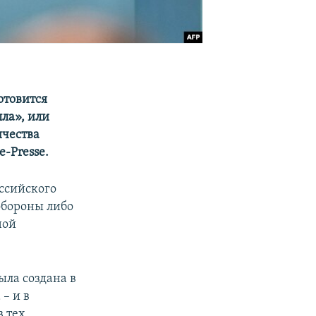
отовится
ла», или
ичества
-Presse.
оссийского
обороны либо
ной
ыла создана в
 – и в
в тех