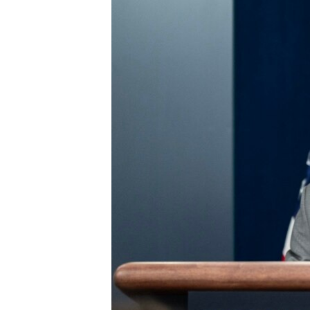
ПОБЕДИТЕЛЕЙ НЕ СУДЯТ?
КРЫМ.НЕПОКОРЕННЫЙ
ELIFBE
УКРАИНСКАЯ ПРОБЛЕМА КРЫМА