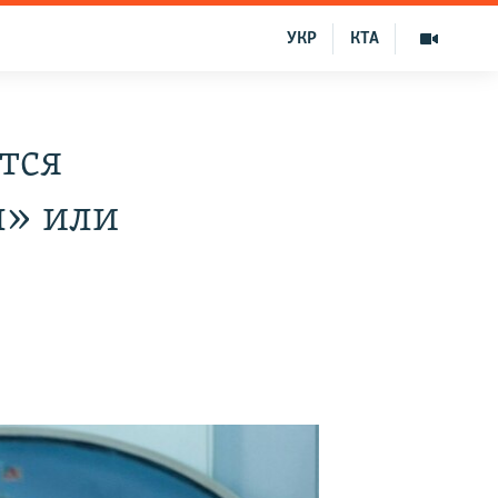
УКР
КТА
тся
ы» или