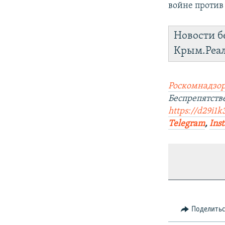
войне против
Новости б
Крым.Реа
Роскомнадзор
Беспрепятст
https://d29i1
Telegram
,
Ins
Поделить