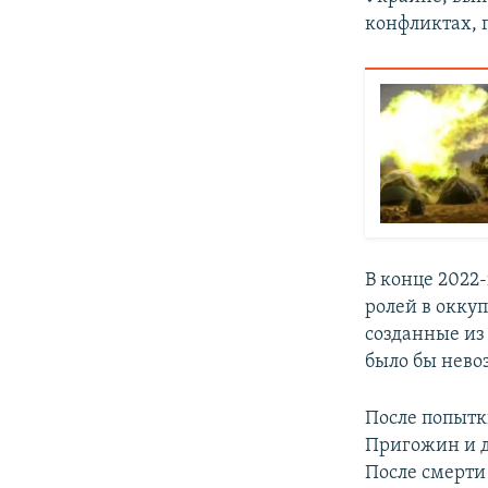
конфликтах, 
В конце 2022-
ролей в оккуп
созданные из
было бы нево
После попытк
Пригожин и д
После смерти