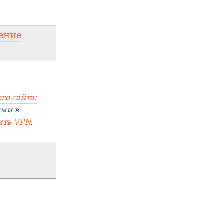
ение
го сайта:
ями в
ить VPN
.