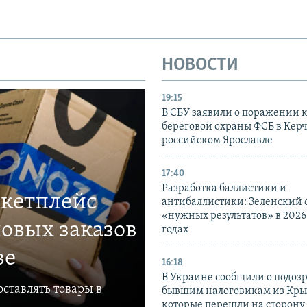
НОВОСТИ
19:15
В СБУ заявили о поражении 
береговой охраны ФСБ в Керч
российском Ярославле
17:40
Разработка баллистики и
ркетплейс
антибаллистики: Зеленский
«нужных результатов» в 2026
овых заказов
годах
ве
16:18
В Украине сообщили о подоз
ставлять товары в
бывшим налоговикам из Кры
которые перешли на сторону