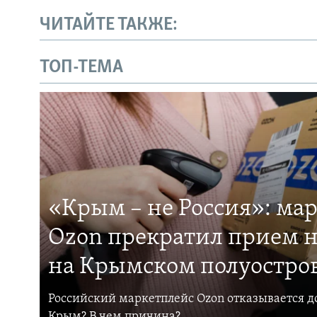
ЧИТАЙТЕ ТАКЖЕ:
ТОП-ТЕМА
«Крым – не Россия»: ма
Ozon прекратил прием н
на Крымском полуостро
Российский маркетплейс Ozon отказывается до
Крым? В чем причина?