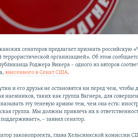
канских сенаторов предлагает признать российскую «
 террористической организацией». Об этом сообщаетс
публиканца Роджера Викера – одного из авторов соотв
а,
внесенного в Сенат США
.
ин и его друзья не остановятся ни перед чем, чтобы 
ая наемников, таких как группа Вагнера, для совершен
азывать эту теневую армию тем, чем она есть: иност
ская группа. Мы должны привлечь их к ответственност
 поддерживает», – заявил сенатор.
атор законопроекта, глава Хельсинкской комиссии СШ