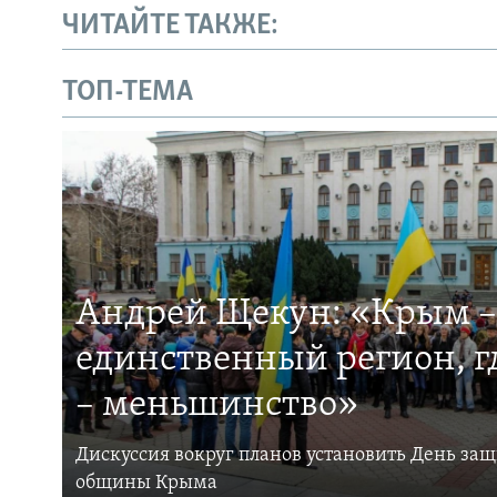
ЧИТАЙТЕ ТАКЖЕ:
ТОП-ТЕМА
Андрей Щекун: «Крым –
единственный регион, 
– меньшинство»
Дискуссия вокруг планов установить День за
общины Крыма