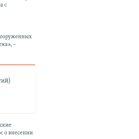
а с
 вооруженных
ка», –
тий)
тские
ос о внесении