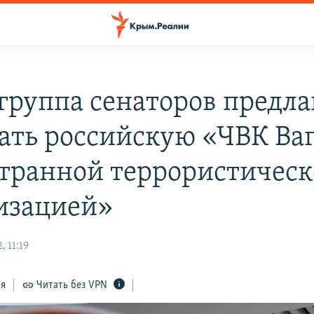
группа сенаторов предла
ать российскую «ЧВК Ва
транной террористичес
изацией»
 11:19
ся
Читать без VPN