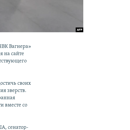
ЧВК Вагнера»
я на сайте
етствующего
достичь своих
ия зверств.
ранная
и вместе со
А, сенатор-