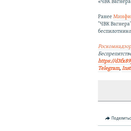
«ЧВК Вагнера
Ранее
Минфин
"ЧВК Вагнера
беспилотнико
Роскомнадзор
Беспрепятст
https://d3fx8
Telegram
,
Ins
Поделить