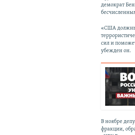
демократ Бен
бесчисленным
«США должны 
террористиче
сил и поможе
убежден он.
В ноябре деп
фракции, обра