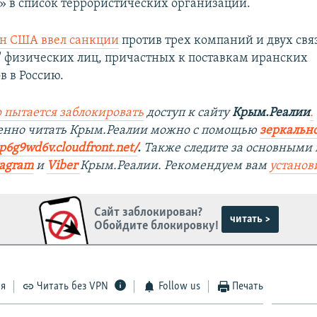
» в список террористических организаций.
 США ввел санкции
против трех компаний и двух свя
" физических лиц, причастных к поставкам иранских
в в Россию.
 пытается заблокировать
доступ к сайту
Крым.Реалии
.
венно читать Крым.Реалии можно с помощью
зеркально
9p6g9wd6v.cloudfront.net/
. ​
Также следите за основными 
tagram
и
Viber
Крым.Реалии. Рекомендуем вам
установ
Сайт заблокирован?
читать >
Обойдите блокировку!
ся
Читать без VPN
Follow us
Печать