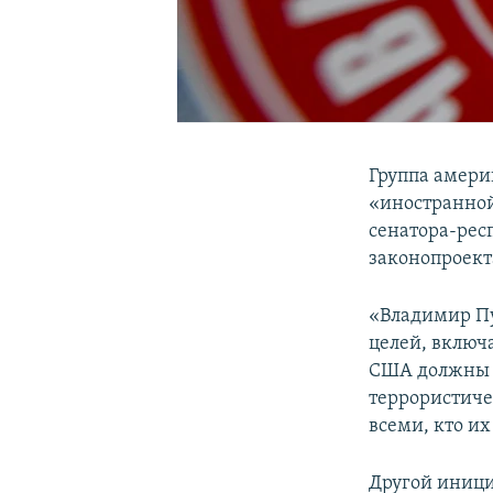
Группа амери
«иностранной
сенатора-рес
законопроект
«Владимир Пут
целей, включ
США должны н
террористиче
всеми, кто их
Другой иници