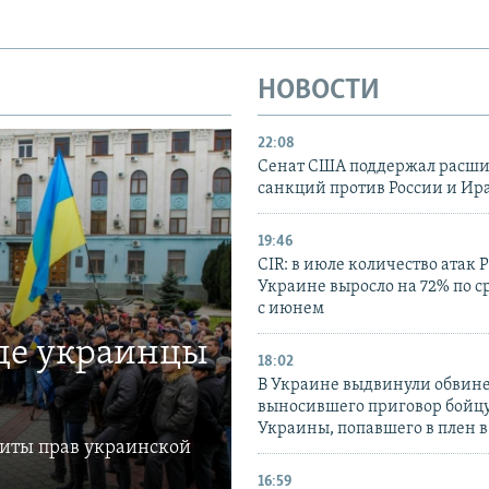
НОВОСТИ
22:08
Сенат США поддержал расш
санкций против России и Ир
19:46
CIR: в июле количество атак 
Украине выросло на 72% по 
с июнем
где украинцы
18:02
В Украине выдвинули обвине
выносившего приговор бойц
Украины, попавшего в плен 
щиты прав украинской
16:59