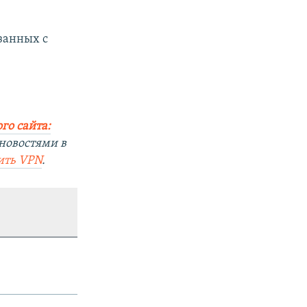
занных с
го сайта:
новостями в
ить
VPN
.