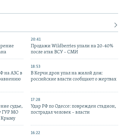
20:41
ирение
Продажи Wildberries упали на 20-40%
ана
после атак ВСУ – СМИ
18:53
РФ на АЗС в
В Керчи дрон упал на жилой дом:
сравнению
российские власти сообщают о жертвах
17:28
ние судье,
Удар РФ по Одессе: поврежден стадион,
у ГУР МО
пострадал человек – власти
в Крыму
16:22