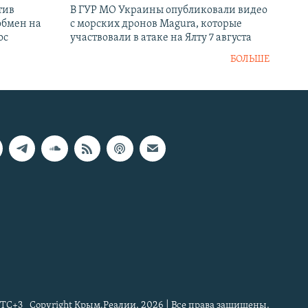
тив
В ГУР МО Украины опубликовали видео
обмен на
с морских дронов Magura, которые
ос
участвовали в атаке на Ялту 7 августа
БОЛЬШЕ
TC+3
Copyright Крым.Реалии, 2026 | Все права защищены.