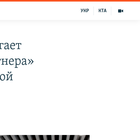
УКР
КТА
гает
гнера»
кой