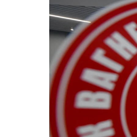
ПОБЕДИТЕЛЕЙ НЕ СУДЯТ?
КРЫМ.НЕПОКОРЕННЫЙ
ELIFBE
УКРАИНСКАЯ ПРОБЛЕМА КРЫМА