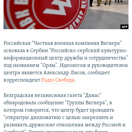
ПРИСОЕДИНЯЙТЕСЬ!
ПОБЕДИТЕЛЕЙ НЕ СУДЯТ?
КРЫМ.НЕПОКОРЕННЫЙ
ELIFBE
УКРАИНСКАЯ ПРОБЛЕМА КРЫМА
Российская "Частная военная компания Вагнера"
Все сайты RFE/RL
основала в Сербии "Российско-сербский культурно-
информационный центр дружбы и сотрудничества"
под названием "Орлы". Идеологом и руководителем
центра является Александр Лисов, сообщает
корреспондент
Радіо Свобода
.
Белградская независимая газета "Данас"
обнародовала сообщение "Группы Вагнера", в
котором говорится, что центр будет проводить
"открытую дипломатию с целью закреплять и
развивать дружеские отношения между Россией и