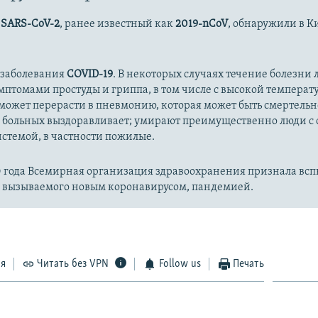
720p
1080p
с
SARS-CoV-2
, ранее известный как
2019-nCoV
, обнаружили в К
 заболевания
COVID-19
. В некоторых случаях течение болезни л
имптомами простуды и гриппа, в том числе с высокой температ
может перерасти в пневмонию, которая может быть смертельн
 больных выздоравливает; умирают преимущественно люди с
стемой, в частности пожилые.
20 года Всемирная организация здравоохранения признала вс
, вызываемого новым коронавирусом, пандемией.
ся
Читать без VPN
Follow us
Печать