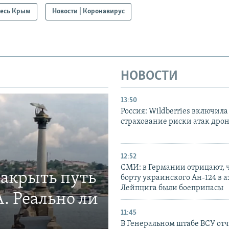
есь Крым
Новости | Коронавирус
НОВОСТИ
13:50
Россия: Wildberries включила
страхование риски атак дро
12:52
СМИ: в Германии отрицают, ч
закрыть путь
борту украинского Ан-124 в 
Лейпцига были боеприпасы
. Реально ли
11:45
В Генеральном штабе ВСУ отч