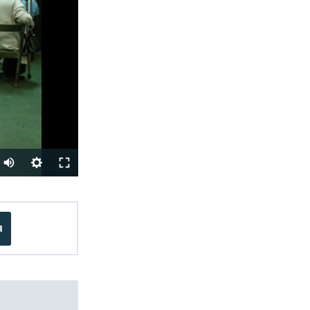
Auto
240p
SHARE
360p
я
480p
720p
1080p