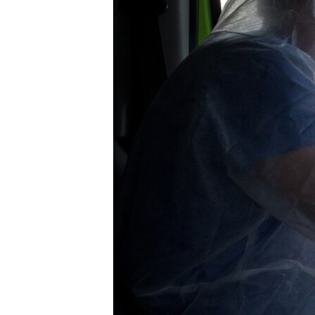
ПОБЕДИТЕЛЕЙ НЕ СУДЯТ?
КРЫМ.НЕПОКОРЕННЫЙ
ELIFBE
УКРАИНСКАЯ ПРОБЛЕМА КРЫМА