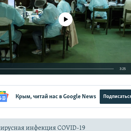
No media source currently available
3:25
EMBED
Крым, читай нас в Google News
Подписатьс
Auto
240p
360p
480p
ирусная инфекция COVID-19