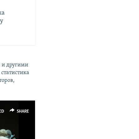
ка
му
 и другими
а статистика
торов,
ED
SHARE