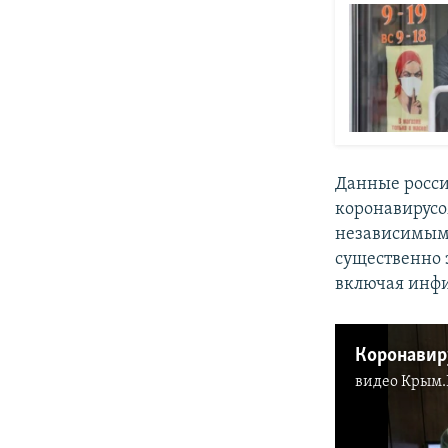
Данные росси
коронавирус
независимым
существенно 
включая инфи
видео
Крым.