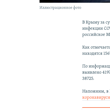
Иллюстрационное фото
В Крыму за с
инфекции COV
российское М
Как отмечаетс
находятся 156
По информаци
выявлено 419
38725.
Напомним, в 
коронавирус