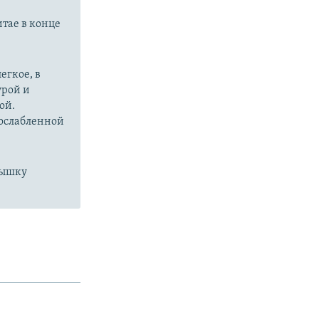
px
width
итае в конце
егкое, в
урой и
ой.
 ослабленной
пышку