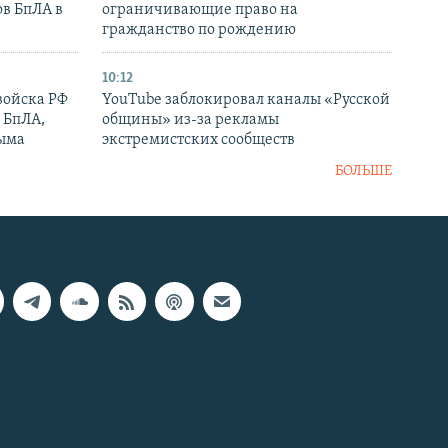
ов БпЛА в
ограничивающие право на
гражданство по рождению
10:12
войска РФ
YouTube заблокировал каналы «Русской
 БпЛА,
общины» из-за рекламы
рыма
экстремистских сообществ
БОЛЬШЕ