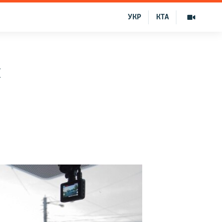
УКР
КТА
и