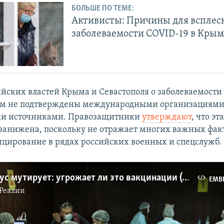
БОЛЬШЕ ПО ТЕМЕ:
Активисты: Причины для всплес
заболеваемости COVID-19 в Кры
йских властей Крыма и Севастополя о заболеваемости
ом не подтверждены международными организациями
и источниками. Правозащитники
утверждают
, что эт
занижена, поскольку не отражает многих важных фак
цирование в рядах российских военных и спецслужб.
Коронавирус мутирует: угрожает ли это вакцинации (видео)
EMB
Реалии