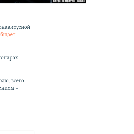
ронавирусной
общает
ционарах
лю, всего
ением –